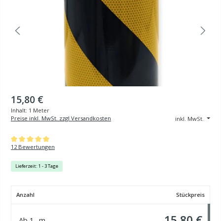
15,80 €
Inhalt:
1 Meter
Preise inkl. MwSt. zzgl Versandkosten
inkl. MwSt.
Durchschnittliche Bewertung von 5 von 5 Sternen
12 Bewertungen
Lieferzeit: 1 - 3 Tage
Anzahl
Stückpreis
15,80 €
Ab
1
m