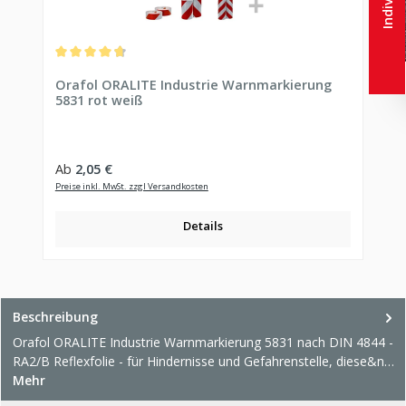
Durchschnittliche Bewertung von 4.82 von 5 Sternen
Orafol ORALITE Industrie Warnmarkierung
5831 rot weiß
Regulärer Preis:
Ab
2,05 €
Preise inkl. MwSt. zzgl Versandkosten
Details
Beschreibung
Orafol ORALITE Industrie Warnmarkierung 5831 nach DIN 4844 -
RA2/B Reflexfolie - für Hindernisse und Gefahrenstelle, diese&n…
Mehr