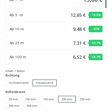
12,65 €
Ab
5
m
-19.9
%
9,48 €
Ab
10
m
-40
%
7,31 €
Ab
25
m
-53.7
%
6,52 €
Ab
100
m
-58.7
%
Inhalt:
1 Meter
auswählen
Richtung
rechtsweisend
linksweisend
auswählen
Rollenbreite
50 mm
100 mm
150 mm
200 mm
250 mm
300 mm
600 mm