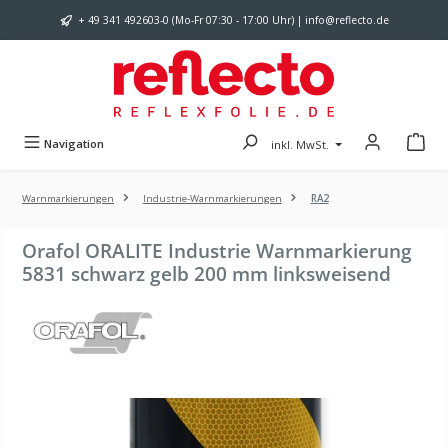
Zum Hauptinhalt springen
+ 49 341 492603-0 (Mo-Fr 07:30 - 17:00 Uhr) | info@reflecto.de
Navigation
inkl. MwSt.
Warnmarkierungen
Industrie-Warnmarkierungen
RA2
Orafol ORALITE Industrie Warnmarkierung
5831 schwarz gelb 200 mm linksweisend
Bildergalerie überspringen