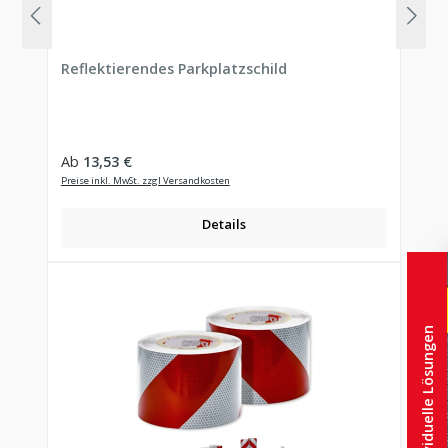
Reflektierendes Parkplatzschild
Regulärer Preis:
Ab
13,53 €
Preise inkl. MwSt. zzgl Versandkosten
Details
Individuelle Lösungen