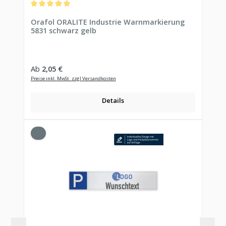
Durchschnittliche Bewertung von 5 von 5 Sternen
Orafol ORALITE Industrie Warnmarkierung
5831 schwarz gelb
Regulärer Preis:
Ab
2,05 €
Preise inkl. MwSt. zzgl Versandkosten
Details