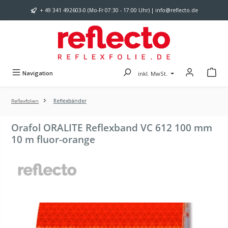
Zum Hauptinhalt springen
+ 49 341 492603-0 (Mo-Fr 07:30 - 17:00 Uhr) | info@reflecto.de
Navigation
inkl. MwSt.
Reflexfolien
Reflexbänder
Orafol ORALITE Reflexband VC 612 100 mm
10 m fluor-orange
Bildergalerie überspringen