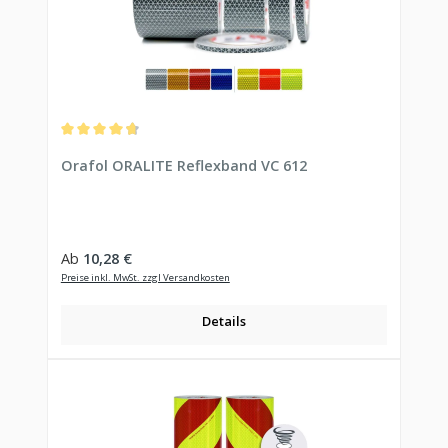
Durchschnittliche Bewertung von 4.75 von 5 Sternen
Orafol ORALITE Reflexband VC 612
Regulärer Preis:
Ab
10,28 €
Preise inkl. MwSt. zzgl Versandkosten
Details