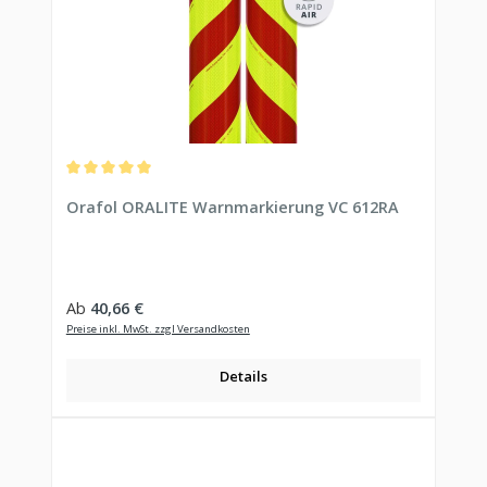
Durchschnittliche Bewertung von 5 von 5 Sternen
Orafol ORALITE Warnmarkierung VC 612RA
Regulärer Preis:
Ab
40,66 €
Preise inkl. MwSt. zzgl Versandkosten
Details