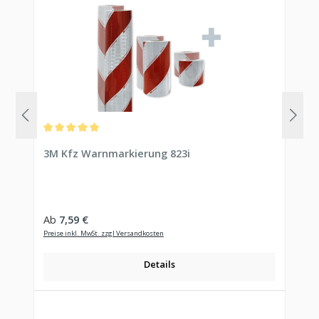
Durchschnittliche Bewertung von 5 von 5 Sternen
3M Kfz Warnmarkierung 823i
Regulärer Preis:
Ab
7,59 €
Preise inkl. MwSt. zzgl Versandkosten
Details