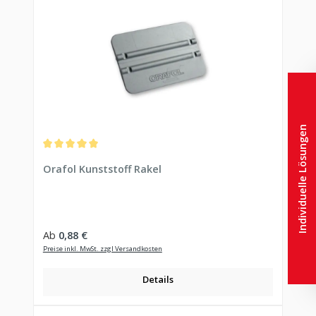
Individuelle Lösungen
Durchschnittliche Bewertung von 5 von 5 Sternen
Orafol Kunststoff Rakel
Regulärer Preis:
Ab
0,88 €
Preise inkl. MwSt. zzgl Versandkosten
Details