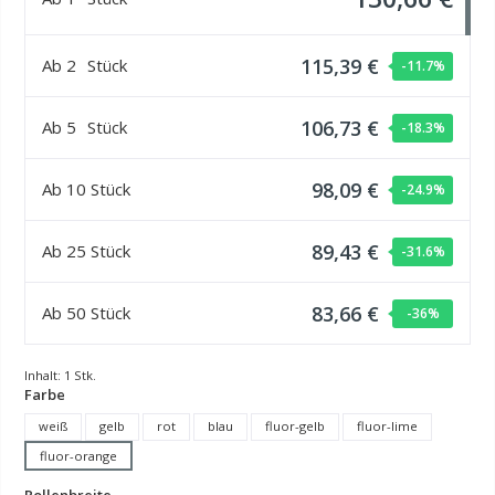
115,39 €
Ab
2
Stück
-11.7
%
106,73 €
Ab
5
Stück
-18.3
%
98,09 €
Ab
10
Stück
-24.9
%
89,43 €
Ab
25
Stück
-31.6
%
83,66 €
Ab
50
Stück
-36
%
Inhalt:
1 Stk.
auswählen
Farbe
weiß
gelb
rot
blau
fluor-gelb
fluor-lime
fluor-orange
auswählen