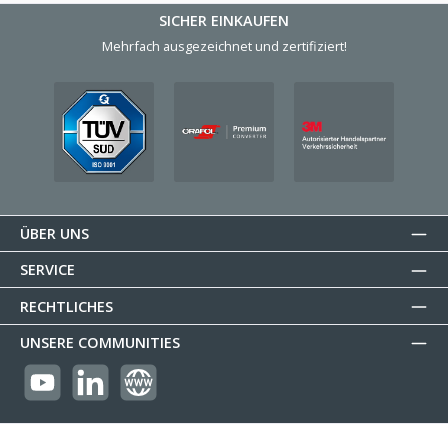
SICHER EINKAUFEN
Mehrfach ausgezeichnet und zertifiziert!
ÜBER UNS
SERVICE
RECHTLICHES
UNSERE COMMUNITIES
https://youtube.com/@reflectogmbh2119?si=Oew0U3xn87ZcBMoM
LinkedIn
Website