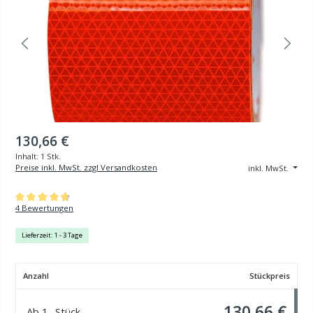
130,66 €
Inhalt:
1 Stk.
Preise inkl. MwSt. zzgl Versandkosten
inkl. MwSt.
Durchschnittliche Bewertung von 4.75 von 5 Sternen
4 Bewertungen
Lieferzeit: 1 - 3 Tage
Anzahl
Stückpreis
130,66 €
Ab
1
Stück