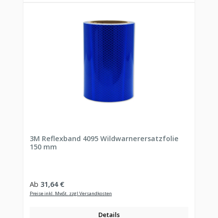
3M Reflexband 4095 Wildwarnerersatzfolie
150 mm
Regulärer Preis:
Ab
31,64 €
Preise inkl. MwSt. zzgl Versandkosten
Details