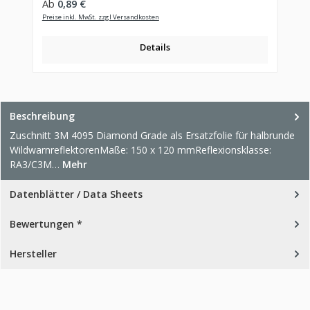
Regulärer Preis:
Ab
0,89 €
Preise inkl. MwSt. zzgl Versandkosten
Details
Beschreibung
Zuschnitt 3M 4095 Diamond Grade als Ersatzfolie für halbrunde
WildwarnreflektorenMaße: 150 x 120 mmReflexionsklasse:
RA3/C3M…
Mehr
Datenblätter / Data Sheets
Bewertungen *
Hersteller