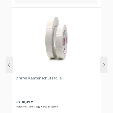
Orafol Kantenschutzfolie
Regulärer Preis:
Ab
36,45 €
Preise inkl. MwSt. zzgl Versandkosten