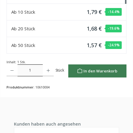
1,79 €
Ab
10
Stück
-14.4
%
1,68 €
Ab
20
Stück
-19.6
%
1,57 €
Ab
50
Stück
-24.9
%
Inhalt:
1 Stk.
Produkt Anzahl: Gib den gewünschten Wert ein oder benutze die Schaltflächen um die Anzahl z
Stück
In den Warenkorb
Produktnummer:
10610004
Produktgalerie überspringen
Kunden haben auch angesehen