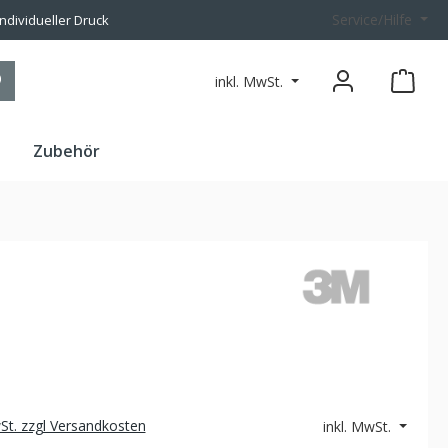
Service/Hilfe
individueller Druck
inkl. MwSt.
n
Zubehör
wSt. zzgl Versandkosten
inkl. MwSt.