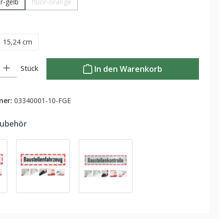
or-gelb
fluor-orange
(Diese Option ist zurzeit nicht verfügbar.)
ählen
15,24 cm
Gib den gewünschten Wert ein oder benutze die Schaltflächen um die Anzahl zu
Stück
In den Warenkorb
mer:
03340001-10-FGE
Zubehör