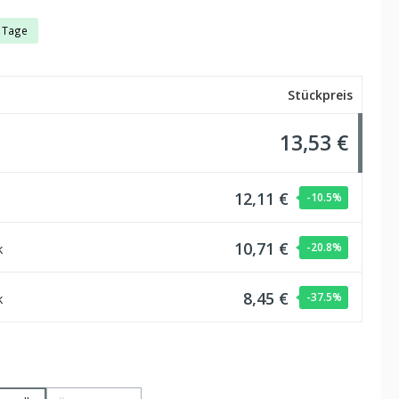
3 Tage
Stückpreis
13,53 €
12,11 €
-10.5
%
10,71 €
k
-20.8
%
8,45 €
k
-37.5
%
hlen