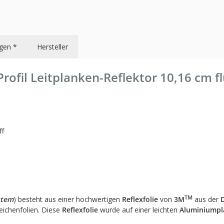
gen *
Hersteller
ofil Leitplanken-Reflektor 10,16 cm fl
ff
TM
stem
) besteht aus einer hochwertigen
Reflexfolie
von
3M
aus der
ichenfolien. Diese
Reflexfolie
wurde auf einer leichten
Aluminiumpl