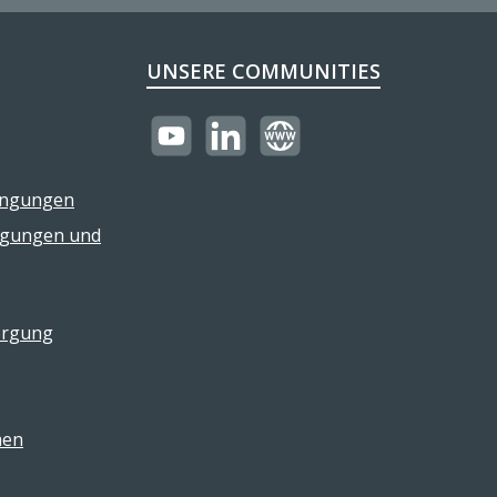
UNSERE COMMUNITIES
https://youtube.com/@reflectogmbh21
LinkedIn
Website
ingungen
ngungen und
orgung
men