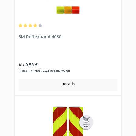
Durchschnittliche Bewertung von 4.33 von 5 Sternen
3M Reflexband 4080
Regulärer Preis:
Ab
9,53 €
Preise inkl. MwSt. zzgl Versandkosten
Details