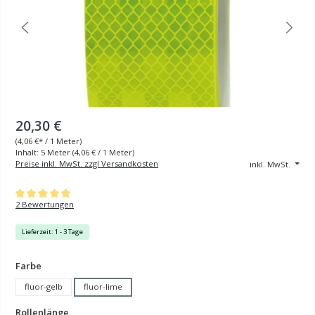
20,30 €
(
4,06 €
* / 1 Meter)
Inhalt:
5 Meter
(4,06 € / 1 Meter)
Preise inkl. MwSt. zzgl Versandkosten
inkl. MwSt.
Durchschnittliche Bewertung von 5 von 5 Sternen
2 Bewertungen
Lieferzeit: 1 - 3 Tage
auswählen
Farbe
fluor-gelb
fluor-lime
auswählen
Rollenlänge