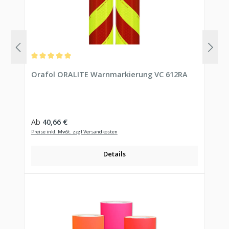
Durchschnittliche Bewertung von 5 von 5 Sternen
Orafol ORALITE Warnmarkierung VC 612RA
Regulärer Preis:
Ab
40,66 €
Preise inkl. MwSt. zzgl Versandkosten
Details