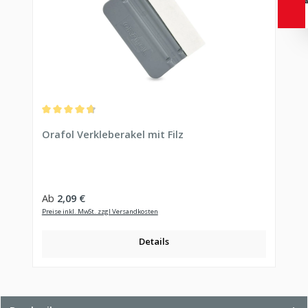
Durchschnittliche Bewertung von 4.78 von 5 Sternen
Orafol Verkleberakel mit Filz
Regulärer Preis:
Ab
2,09 €
Preise inkl. MwSt. zzgl Versandkosten
Details