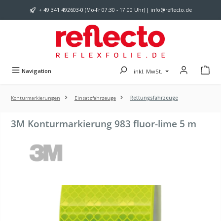
Zum Hauptinhalt springen
+ 49 341 492603-0 (Mo-Fr 07:30 - 17:00 Uhr) | info@reflecto.de
Navigation
inkl. MwSt.
Konturmarkierungen
Einsatzfahrzeuge
Rettungsfahrzeuge
3M Konturmarkierung 983 fluor-lime 5 m
Bildergalerie überspringen