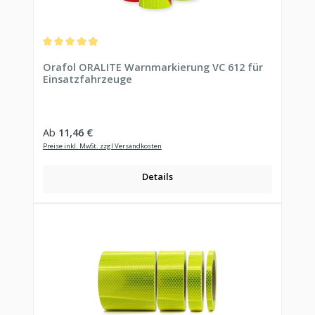
Durchschnittliche Bewertung von 4.9 von 5 Sternen
Orafol ORALITE Warnmarkierung VC 612 für
Einsatzfahrzeuge
Regulärer Preis:
Ab
11,46 €
Preise inkl. MwSt. zzgl Versandkosten
Details