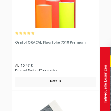
Durchschnittliche Bewertung von 4.92 von 5 Sternen
Orafol ORACAL Fluorfolie 7510 Premium
Regulärer Preis:
Ab
10,47 €
Individuelle Lösungen
Preise inkl. MwSt. zzgl Versandkosten
Details