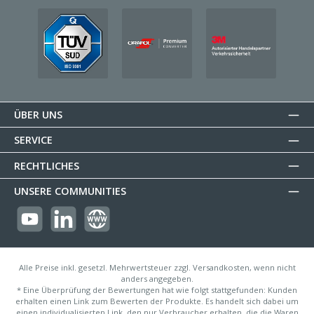
ÜBER UNS
SERVICE
RECHTLICHES
UNSERE COMMUNITIES
https://youtube.com/@reflectogmbh2119?si=Oew0U3xn87ZcBMoM
LinkedIn
Website
Alle Preise inkl. gesetzl. Mehrwertsteuer zzgl. Versandkosten, wenn nicht
anders angegeben.
* Eine Überprüfung der Bewertungen hat wie folgt stattgefunden: Kunden
erhalten einen Link zum Bewerten der Produkte. Es handelt sich dabei um
einen individualisierten Link, den nur Verbraucher erhalten, die die Waren