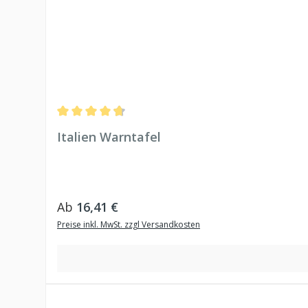
Durchschnittliche Bewertung von 4.78 von 5 Sternen
Italien Warntafel
Regulärer Preis:
Ab
16,41 €
Preise inkl. MwSt. zzgl Versandkosten