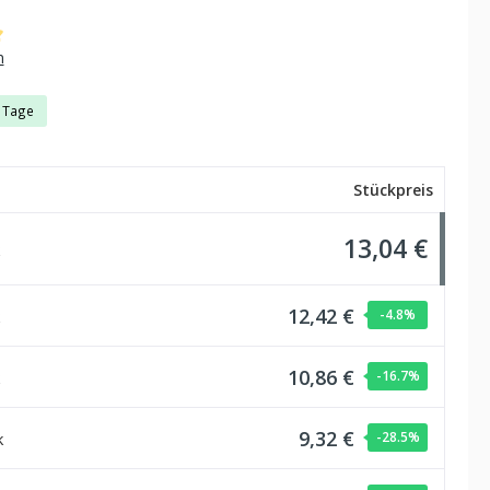
che Bewertung von 5 von 5 Sternen
n
3 Tage
Stückpreis
13,04 €
12,42 €
-4.8
%
10,86 €
-16.7
%
9,32 €
k
-28.5
%