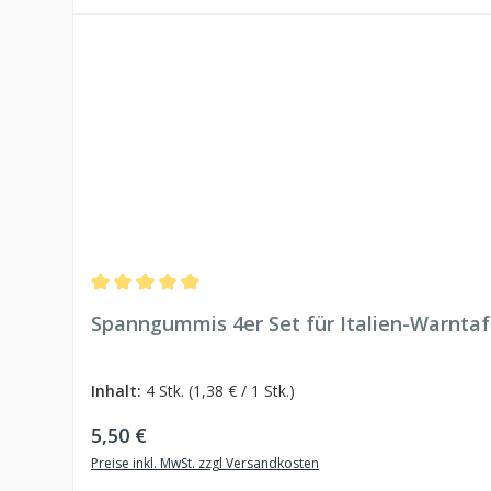
Durchschnittliche Bewertung von 5 von 5 Sternen
Spanngummis 4er Set für Italien-Warntaf
Inhalt:
4 Stk.
(1,38 € / 1 Stk.)
Regulärer Preis:
5,50 €
Preise inkl. MwSt. zzgl Versandkosten