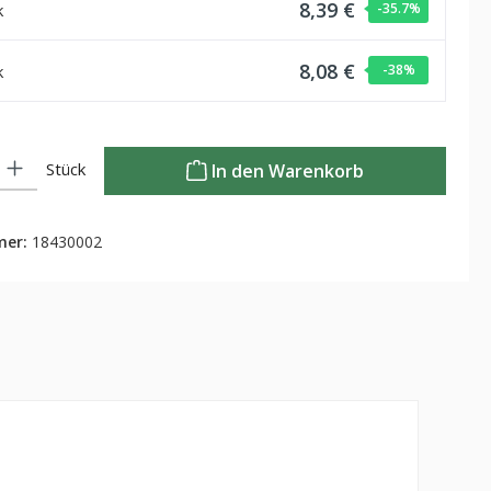
8,39 €
k
-35.7
%
8,08 €
k
-38
%
Gib den gewünschten Wert ein oder benutze die Schaltflächen um die Anzahl zu
Stück
In den Warenkorb
mer:
18430002