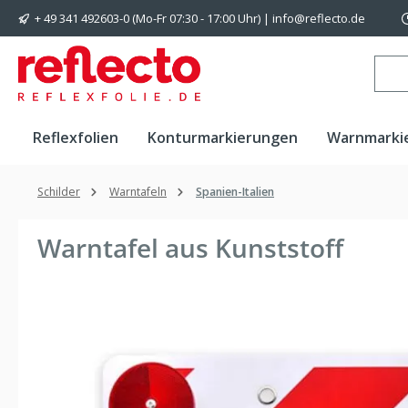
+ 49 341 492603-0 (Mo-Fr 07:30 - 17:00 Uhr) | info@reflecto.de
 Hauptinhalt springen
Zur Suche springen
Zur Hauptnavigation springen
Reflexfolien
Konturmarkierungen
Warnmarki
Schilder
Warntafeln
Spanien-Italien
Warntafel aus Kunststoff
Bildergalerie überspringen