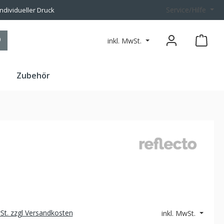
Service/Hilfe
individueller Druck
inkl. MwSt.
n
Zubehör
wSt. zzgl Versandkosten
inkl. MwSt.