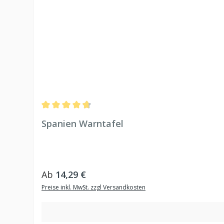
Durchschnittliche Bewertung von 4.75 von 5 Sternen
Spanien Warntafel
Regulärer Preis:
Ab
14,29 €
Preise inkl. MwSt. zzgl Versandkosten