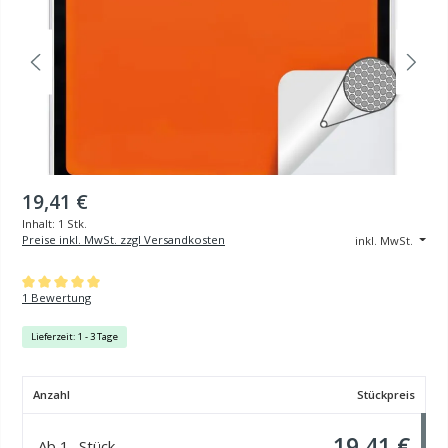
19,41 €
Inhalt:
1 Stk.
Preise inkl. MwSt. zzgl Versandkosten
inkl. MwSt.
Durchschnittliche Bewertung von 5 von 5 Sternen
1 Bewertung
Lieferzeit: 1 - 3 Tage
Anzahl
Stückpreis
19,41 €
Ab
1
Stück