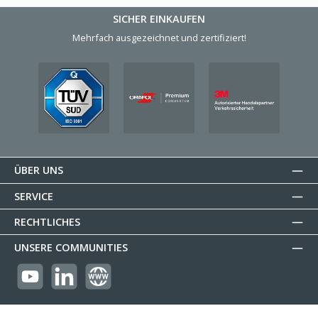
SICHER EINKAUFEN
Mehrfach ausgezeichnet und zertifiziert!
ÜBER UNS
SERVICE
RECHTLICHES
UNSERE COMMUNITIES
https://youtube.com/@reflectogmbh2119?si=Oew0U3xn87ZcBMoM
LinkedIn
Website