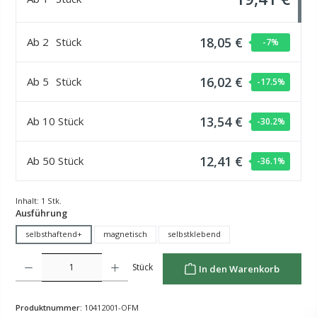
18,05 €
Ab
2
Stück
-7
%
16,02 €
Ab
5
Stück
-17.5
%
13,54 €
Ab
10
Stück
-30.2
%
12,41 €
Ab
50
Stück
-36.1
%
Inhalt:
1 Stk.
auswählen
Ausführung
selbsthaftend+
magnetisch
selbstklebend
Produkt Anzahl: Gib den gewünschten Wert ein oder benutze die Schaltflächen um die Anzahl z
Stück
In den Warenkorb
Produktnummer:
10412001-OFM