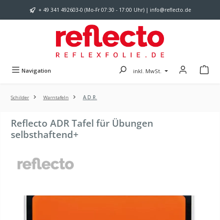
Zum Hauptinhalt springen
+ 49 341 492603-0 (Mo-Fr 07:30 - 17:00 Uhr) | info@reflecto.de
Navigation
inkl. MwSt.
Schilder
Warntafeln
A.D.R.
Reflecto ADR Tafel für Übungen
selbsthaftend+
Bildergalerie überspringen