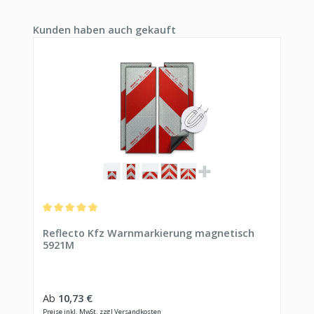
Produktgalerie überspringen
Kunden haben auch gekauft
Durchschnittliche Bewertung von 5 von 5 Sternen
Reflecto Kfz Warnmarkierung magnetisch
5921M
Regulärer Preis:
Ab
10,73 €
Preise inkl. MwSt. zzgl Versandkosten