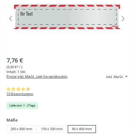
7,76 €
(
0,00 €
* / )
Inhalt:
1 Stk.
Preise inkl. MwSt. zzgl Versandkosten
inkl. MwSt.
Durchschnittliche Bewertung von 4.8 von 5 Sternen
10 Bewertungen
Lieferzeit: 1 - 3 Tage
auswählen
Maße
200 x 800 mm
150 x 500 mm
90 x 400 mm