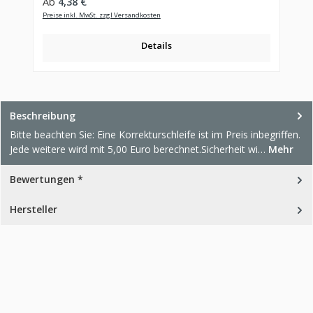
Regulärer Preis:
Ab
4,38 €
Preise inkl. MwSt. zzgl Versandkosten
Details
Beschreibung
Bitte beachten Sie: Eine Korrekturschleife ist im Preis inbegriffen.
Jede weitere wird mit 5,00 Euro berechnet.Sicherheit wi…
Mehr
Bewertungen *
Hersteller