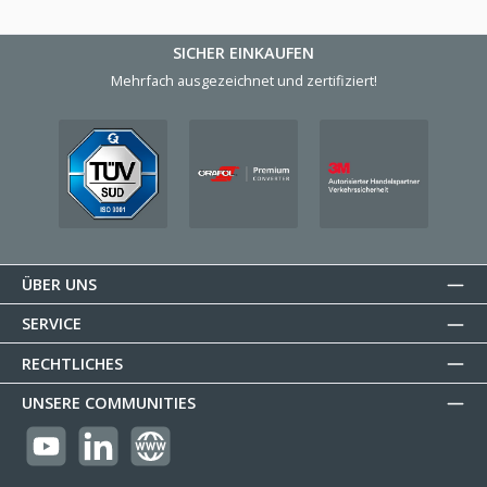
SICHER EINKAUFEN
Mehrfach ausgezeichnet und zertifiziert!
ÜBER UNS
SERVICE
RECHTLICHES
UNSERE COMMUNITIES
https://youtube.com/@reflectogmbh2119?si=Oew0U3xn87ZcBMoM
LinkedIn
Website