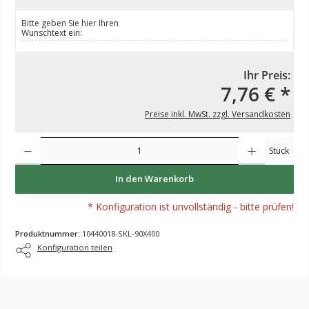
Bitte geben Sie hier Ihren
Wunschtext ein:
Ihr Preis:
7,76 € *
Preise inkl. MwSt. zzgl. Versandkosten
Produkt Anzahl: Gib den gewünschten Wert ein oder benutze die Schaltflächen um die Anzahl z
Stück
In den Warenkorb
* Konfiguration ist unvollständig - bitte prüfen!
Produktnummer:
10440018-SKL-90X400
Konfiguration teilen