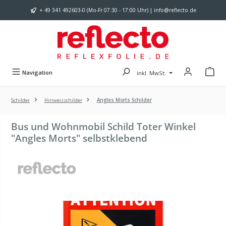
Zum Hauptinhalt springen
+ 49 341 492603-0 (Mo-Fr 07:30 - 17:00 Uhr) | info@reflecto.de
Navigation
inkl. MwSt.
Schilder
Hinweisschilder
Angles Morts Schilder
Bus und Wohnmobil Schild Toter Winkel
"Angles Morts" selbstklebend
Bildergalerie überspringen