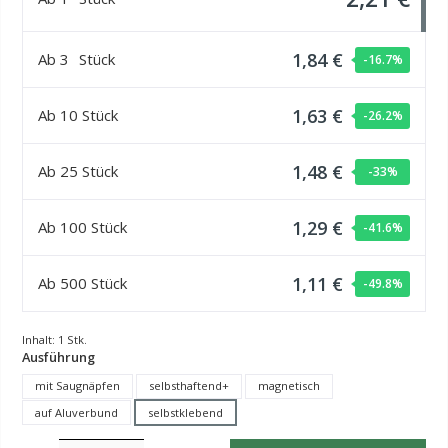
1,84 €
Ab
3
Stück
-16.7
%
1,63 €
Ab
10
Stück
-26.2
%
1,48 €
Ab
25
Stück
-33
%
1,29 €
Ab
100
Stück
-41.6
%
1,11 €
Ab
500
Stück
-49.8
%
Inhalt:
1 Stk.
auswählen
Ausführung
mit Saugnäpfen
selbsthaftend+
magnetisch
auf Aluverbund
selbstklebend
Produkt Anzahl: Gib den gewünschten Wert ein oder benutze die Schaltflächen um die Anzahl z