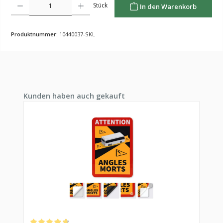
Stück
In den Warenkorb
Produktnummer:
10440037-SKL
Produktgalerie überspringen
Kunden haben auch gekauft