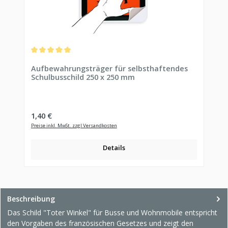
Durchschnittliche Bewertung von 5 von 5 Sternen
Aufbewahrungsträger für selbsthaftendes
Schulbusschild 250 x 250 mm
Regulärer Preis:
1,40 €
Preise inkl. MwSt. zzgl Versandkosten
Details
Beschreibung
Das Schild "Toter Winkel" für Busse und Wohnmobile entspricht
den Vorgaben des französischen Gesetzes und zeigt den