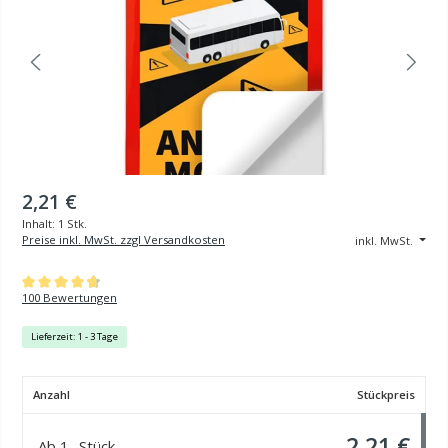
2,21 €
Inhalt:
1 Stk.
Preise inkl. MwSt. zzgl Versandkosten
inkl. MwSt.
Durchschnittliche Bewertung von 4.81 von 5 Sternen
100 Bewertungen
Lieferzeit: 1 - 3 Tage
Anzahl
Stückpreis
2,21 €
Ab
1
Stück