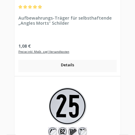
Durchschnittliche Bewertung von 4.94 von 5 Sternen
Aufbewahrungs-Träger für selbsthaftende
„Angles Morts" Schilder
Regulärer Preis:
1,08 €
Preise inkl. MwSt. zzgl Versandkosten
Details