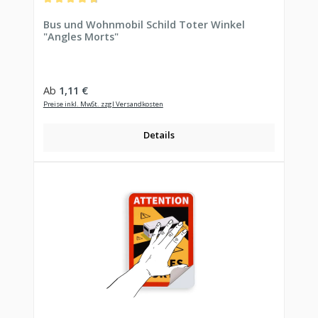
Durchschnittliche Bewertung von 4.81 von 5 Sternen
Bus und Wohnmobil Schild Toter Winkel
"Angles Morts"
Regulärer Preis:
Ab
1,11 €
Preise inkl. MwSt. zzgl Versandkosten
Details