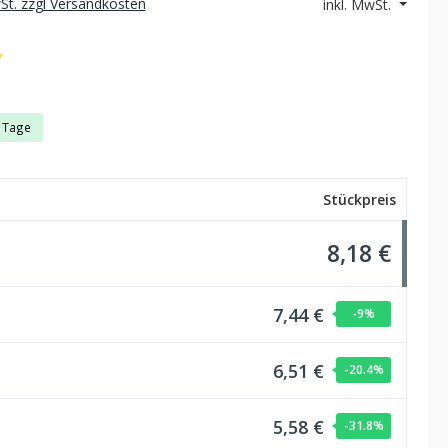
wSt. zzgl Versandkosten
inkl. MwSt.
che Bewertung von 5 von 5 Sternen
3 Tage
Stückpreis
8,18 €
7,44 €
-9
%
6,51 €
-20.4
%
5,58 €
-31.8
%