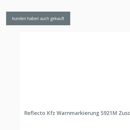
Kunden haben auch gekauft
Produktgalerie überspringen
Reflecto Kfz Warnmarkierung 5921M Zusc