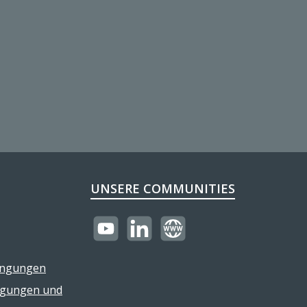
UNSERE COMMUNITIES
https://youtube.com/@reflectogmbh21
LinkedIn
Website
ingungen
ngungen und