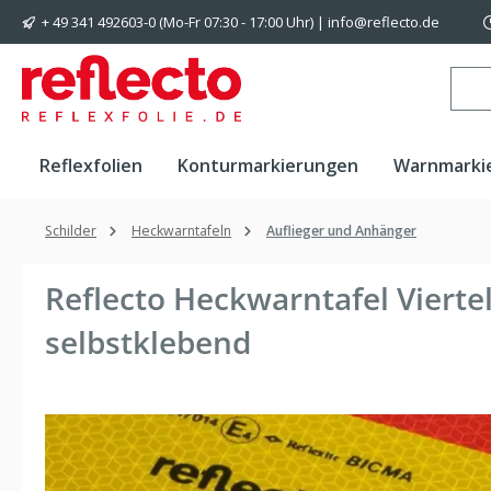
+ 49 341 492603-0 (Mo-Fr 07:30 - 17:00 Uhr) | info@reflecto.de
 Hauptinhalt springen
Zur Suche springen
Zur Hauptnavigation springen
Reflexfolien
Konturmarkierungen
Warnmarki
Schilder
Heckwarntafeln
Auflieger und Anhänger
Reflecto Heckwarntafel Viert
selbstklebend
Bildergalerie überspringen