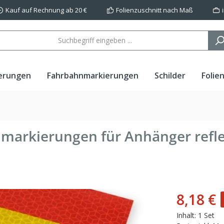
Kauf auf Rechnung ab 20 €
Folienzuschnitt nach Maß
erungen
Fahrbahnmarkierungen
Schilder
Folie
elmarkierungen für Anhänger refl
8,18 €
Inhalt:
1 Set