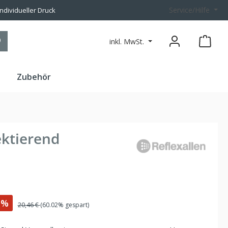
Service/Hilfe
individueller Druck
inkl. MwSt.
n
Zubehör
ektierend
%
20,46 €
(60.02% gespart)