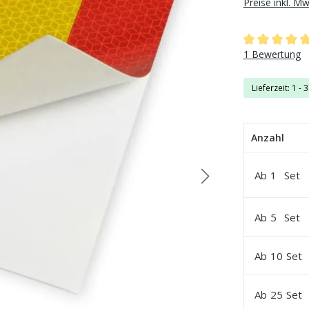
Preise inkl. M
Durchschnittli
1 Bewertung
Lieferzeit: 1 - 
Anzahl
Ab
1
Set
Ab
5
Set
Ab
10
Set
Ab
25
Set