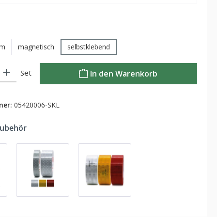
auswählen
um
magnetisch
selbstklebend
Gib den gewünschten Wert ein oder benutze die Schaltflächen um die Anzahl zu
Set
In den Warenkorb
mer:
05420006-SKL
Zubehör