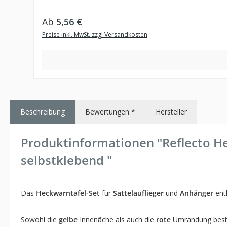
Regulärer Preis:
Ab
5,56 €
Preise inkl. MwSt. zzgl Versandkosten
Beschreibung
Bewertungen *
Hersteller
Produktinformationen "Reflecto He
selbstklebend "
Das
Heckwarntafel-Set
für
Sattelauflieger
und
Anhänger
ent
Sowohl die
gelbe
Innenfläche als auch die
rote
Umrandung beste