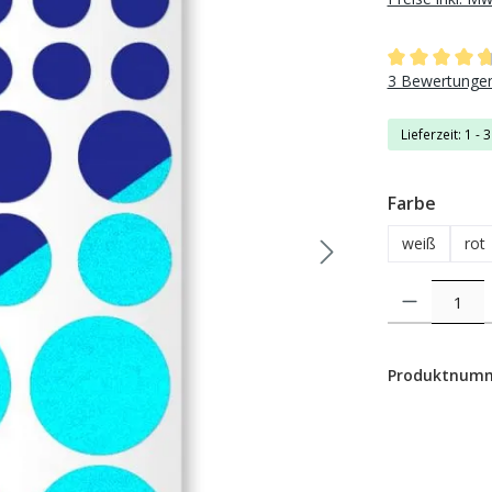
Durchschnittli
3 Bewertunge
Lieferzeit: 1 - 
auswä
Farbe
weiß
rot
Produkt Anzahl: 
Produktnum