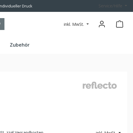
Service/Hilfe
individueller Druck
inkl. MwSt.
n
Zubehör
wSt. zzgl Versandkosten
inkl. MwSt.