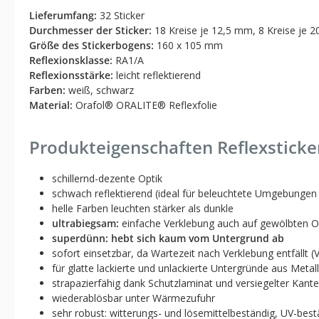
Lieferumfang:
32 Sticker
Durchmesser der Sticker:
18 Kreise je 12,5 mm, 8 Kreise je 
Größe des Stickerbogens:
160 x 105 mm
Reflexionsklasse:
RA1/A
Reflexionsstärke:
leicht reflektierend
Farben:
weiß, schwarz
Material:
Orafol® ORALITE® Reflexfolie
Produkteigenschaften Reflexsticke
schillernd-dezente Optik
schwach reflektierend (ideal für beleuchtete Umgebungen
helle Farben leuchten stärker als dunkle
ultrabiegsam:
einfache Verklebung auch auf gewölbten O
superdünn: hebt sich kaum vom Untergrund ab
sofort einsetzbar, da Wartezeit nach Verklebung entfällt (V
für glatte lackierte und unlackierte Untergründe aus Metal
strapazierfähig dank Schutzlaminat und versiegelter Kant
wiederablösbar unter Wärmezufuhr
sehr robust: witterungs- und lösemittelbeständig, UV-best