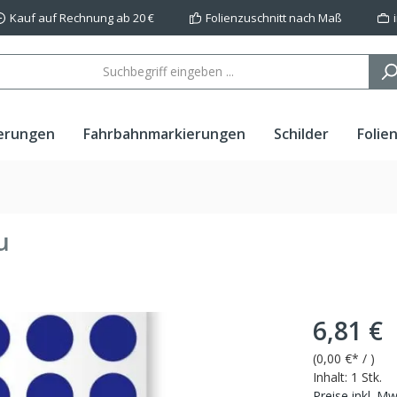
Kauf auf Rechnung ab 20 €
Folienzuschnitt nach Maß
erungen
Fahrbahnmarkierungen
Schilder
Folie
u
6,81 €
(
0,00 €
* / )
Inhalt:
1 Stk.
Preise inkl. M