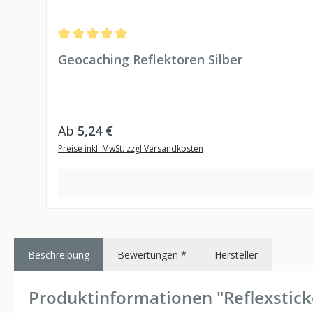
Durchschnittliche Bewertung von 5 von 5 Sternen
Geocaching Reflektoren Silber
Regulärer Preis:
Ab
5,24 €
Preise inkl. MwSt. zzgl Versandkosten
Beschreibung
Bewertungen *
Hersteller
Produktinformationen "Reflexsticke