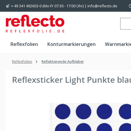
+ 49 341 492603-0 (Mo-Fr 07:30 - 17:00 Uhr) | info@reflecto.de
 Hauptinhalt springen
Zur Suche springen
Zur Hauptnavigation springen
Reflexfolien
Konturmarkierungen
Warnmarki
Reflexfolien
Reflektierende Aufkleber
Reflexsticker Light Punkte bla
Bildergalerie überspringen