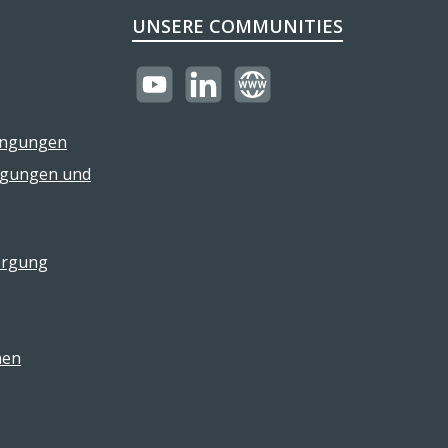
UNSERE COMMUNITIES
https://youtube.com/@reflectogmbh21
LinkedIn
Website
ingungen
ngungen und
orgung
men