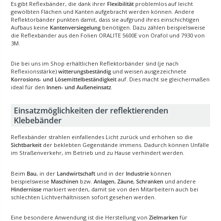
Es gibt Reflexbänder, die dank ihrer
Flexibilität
problemlos auf leicht
gewölbten Flächen und Kanten aufgebracht werden können. Andere
Reflektorbänder punkten damit, dass sie aufgrund ihres einschichtigen
Aufbaus keine
Kantenversiegelung
benötigen. Dazu zählen beispielsweise
die Reflexbänder aus den Folien ORALITE 5600E von Orafol und 7930 von
3M.
Die bei uns im Shop erhältlichen Reflektorbänder sind (je nach
Reflexionsstärke)
witterungsbeständig
und weisen ausgezeichnete
Korrosions- und Lösemittelbeständigkeit
auf. Dies macht sie gleichermaßen
ideal für den
Innen- und Außeneinsatz
.
Einsatzmöglichkeiten der reflektierenden
Klebebänder
Reflexbänder strahlen einfallendes Licht zurück und erhöhen so die
Sichtbarkeit
der beklebten Gegenstände immens. Dadurch können Unfälle
im Straßenverkehr, im Betrieb und zu Hause verhindert werden.
Beim
Bau
, in der
Landwirtschaft
und in der
Industrie
können
beispielsweise
Maschinen
bzw.
Anlagen
,
Zäune
,
Schranken
und andere
Hindernisse
markiert werden, damit sie von den Mitarbeitern auch bei
schlechten Lichtverhältnissen sofort gesehen werden.
Eine besondere Anwendung ist die Herstellung von
Zielmarken
für