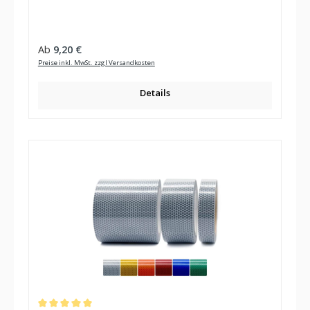
Regulärer Preis:
Ab
9,20 €
Preise inkl. MwSt. zzgl Versandkosten
Details