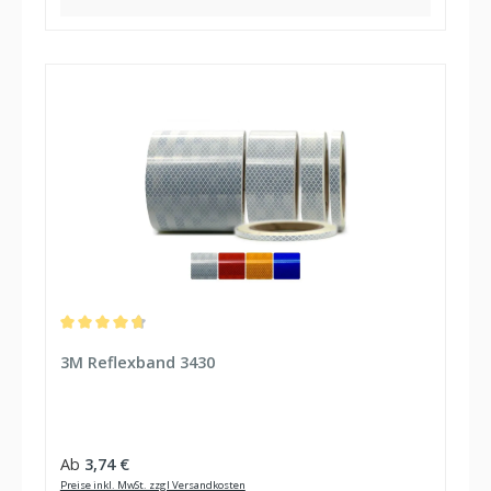
Durchschnittliche Bewertung von 4.83 von 5 Sternen
3M Reflexband 3430
Regulärer Preis:
Ab
3,74 €
Preise inkl. MwSt. zzgl Versandkosten