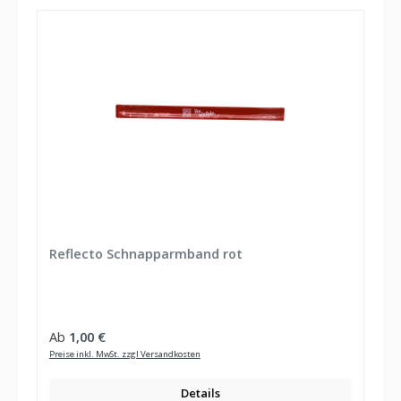
Reflecto Schnapparmband rot
Regulärer Preis:
Ab
1,00 €
Preise inkl. MwSt. zzgl Versandkosten
Details