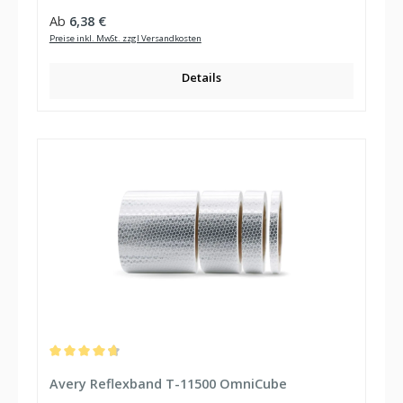
Regulärer Preis:
Ab
6,38 €
Preise inkl. MwSt. zzgl Versandkosten
Details
Durchschnittliche Bewertung von 4.67 von 5 Sternen
Avery Reflexband T-11500 OmniCube