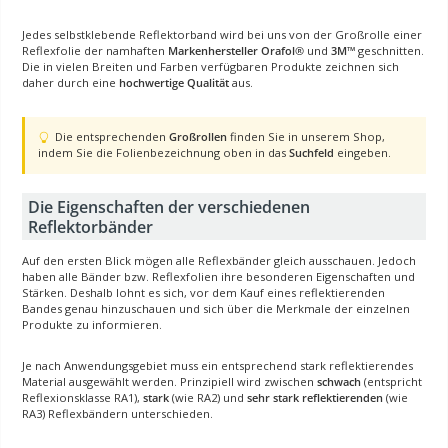
Jedes selbstklebende Reflektorband wird bei uns von der Großrolle einer
Reflexfolie der namhaften
Markenhersteller Orafol®
und
3M™
geschnitten.
Die in vielen Breiten und Farben verfügbaren Produkte zeichnen sich
daher durch eine
hochwertige Qualität
aus.
Hinweis zur Suche nach Großrollen
Die entsprechenden
Großrollen
finden Sie in unserem Shop,
indem Sie die Folienbezeichnung oben in das
Suchfeld
eingeben.
Die Eigenschaften der verschiedenen
Reflektorbänder
Auf den ersten Blick mögen alle Reflexbänder gleich ausschauen. Jedoch
haben alle Bänder bzw. Reflexfolien ihre besonderen Eigenschaften und
Stärken. Deshalb lohnt es sich, vor dem Kauf eines reflektierenden
Bandes genau hinzuschauen und sich über die Merkmale der einzelnen
Produkte zu informieren.
Je nach Anwendungsgebiet muss ein entsprechend stark reflektierendes
Material ausgewählt werden. Prinzipiell wird zwischen
schwach
(entspricht
Reflexionsklasse RA1),
stark
(wie RA2) und
sehr stark reflektierenden
(wie
RA3) Reflexbändern unterschieden.