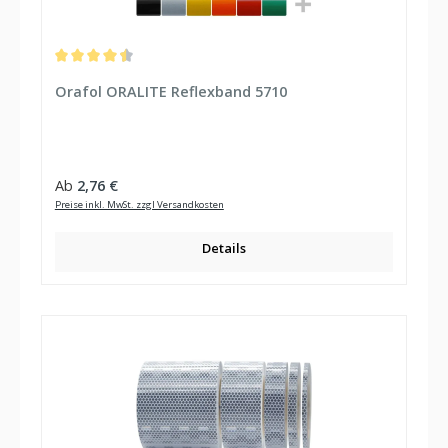
Durchschnittliche Bewertung von 4.5 von 5 Sternen
Orafol ORALITE Reflexband 5710
Regulärer Preis:
Ab
2,76 €
Preise inkl. MwSt. zzgl Versandkosten
Details