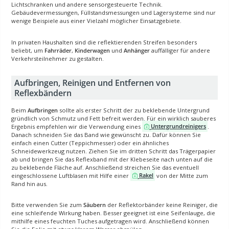
Lichtschranken und andere sensorgesteuerte Technik.
Gebäudevermessungen, Füllstandsmessungen und Lagersysteme sind nur
wenige Beispiele aus einer Vielzahl möglicher Einsatzgebiete.
In privaten Haushalten sind die reflektierenden Streifen besonders
beliebt, um
Fahrräder
,
Kinderwagen
und
Anhänger
auffälliger für andere
Verkehrsteilnehmer zu gestalten.
Aufbringen, Reinigen und Entfernen von
Reflexbändern
Beim
Aufbringen
sollte als erster Schritt der zu beklebende Untergrund
gründlich von Schmutz und Fett befreit werden. Für ein wirklich sauberes
Ergebnis empfehlen wir die Verwendung eines
Untergrundreinigers
.
Danach schneiden Sie das Band wie gewünscht zu. Dafür können Sie
einfach einen Cutter (Teppichmesser) oder ein ähnliches
Schneidewerkzeug nutzen. Ziehen Sie im dritten Schritt das Trägerpapier
ab und bringen Sie das Reflexband mit der Klebeseite nach unten auf die
zu beklebende Fläche auf. Anschließend streichen Sie das eventuell
eingeschlossene Luftblasen mit Hilfe einer
Rakel
von der Mitte zum
Rand hin aus.
Bitte verwenden Sie zum
Säubern
der Reflektorbänder keine Reiniger, die
eine schleifende Wirkung haben. Besser geeignet ist eine Seifenlauge, die
mithilfe eines feuchten Tuches aufgetragen wird. Anschließend können