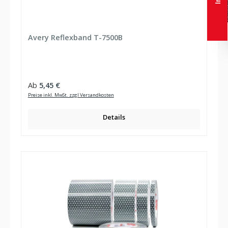
Avery Reflexband T-7500B
Regulärer Preis:
Ab
5,45 €
Preise inkl. MwSt. zzgl Versandkosten
Details