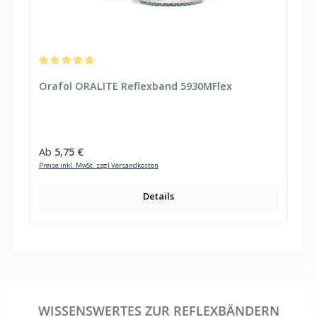
Durchschnittliche Bewertung von 5 von 5 Sternen
Orafol ORALITE Reflexband 5930MFlex
Regulärer Preis:
Ab
5,75 €
Preise inkl. MwSt. zzgl Versandkosten
Details
WISSENSWERTES ZUR REFLEXBÄNDERN