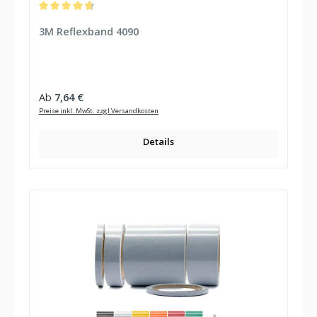
Durchschnittliche Bewertung von 4.78 von 5 Sternen
3M Reflexband 4090
Regulärer Preis:
Ab
7,64 €
Preise inkl. MwSt. zzgl Versandkosten
Details