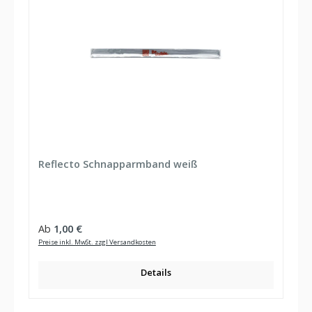
Reflecto Schnapparmband weiß
Regulärer Preis:
Ab
1,00 €
Preise inkl. MwSt. zzgl Versandkosten
Details