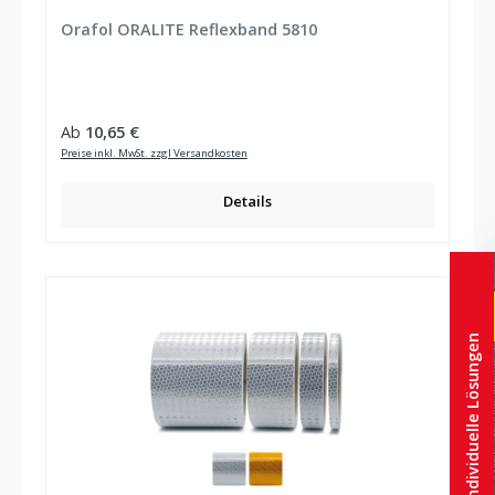
Durchschnittliche Bewertung von 5 von 5 Sternen
Orafol ORALITE Reflexband 5810
Regulärer Preis:
Ab
10,65 €
Preise inkl. MwSt. zzgl Versandkosten
Details
Individuelle Lösungen