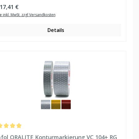
ulärer Preis:
17,41 €
e inkl. MwSt. zzgl Versandkosten
Details
hschnittliche Bewertung von 4.91 von 5 Sternen
fol ORALITE Konturmarkierung VC 104+ RG