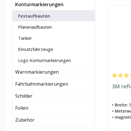
Konturmarkierungen
Festaufbauten
Planenaufbauten
Tanker
Einsatzfahrzeuge
Logo Konturmarkierungen
Warnmarkierungen
Durchschn
Fahrbahnmarkierungen
3M ref
Schilder
• Breite:
5
Folien
• Meterw
• magnet
Zubehör