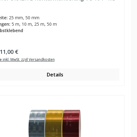
eite:
25 mm, 50 mm
ngen:
5 m, 10 m, 25 m, 50 m
lbstklebend
ulärer Preis:
11,00 €
e inkl. MwSt. zzgl Versandkosten
Details