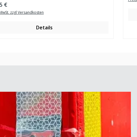
er Preis:
5 €
. MwSt. zzgl Versandkosten
Details