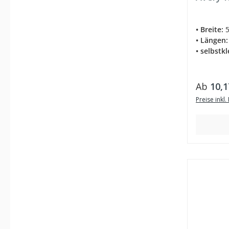
• Breite:
5
• Längen:
• selbstk
Regulär
Ab
10,1
Preise inkl