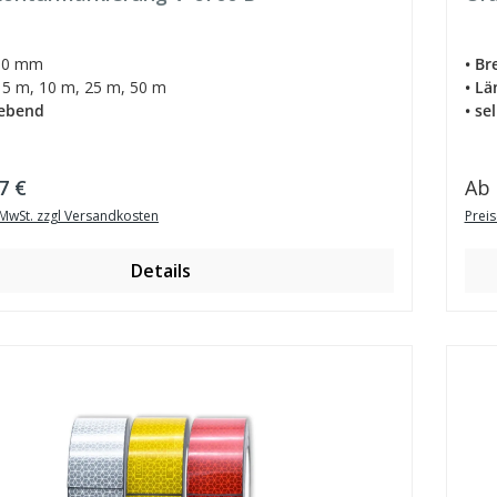
0 mm
• Br
5 m, 10 m, 25 m, 50 m
• Lä
lebend
• se
er Preis:
Reg
7 €
Ab
. MwSt. zzgl Versandkosten
Preis
Details