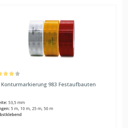
hschnittliche Bewertung von 4.33 von 5 Sternen
 Konturmarkierung 983 Festaufbauten
eite:
53,5 mm
ngen:
5 m, 10 m, 25 m, 50 m
lbstklebend