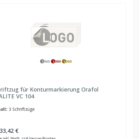
riftzug für Konturmarkierung Orafol
ALITE VC 104
alt:
3 Schriftzüge
ulärer Preis:
33,42 €
e inkl. MwSt. zzgl Versandkosten