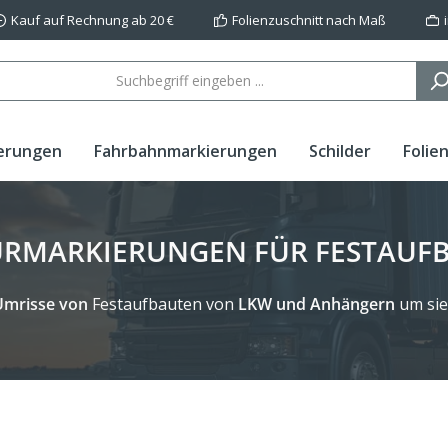
Kauf auf Rechnung ab 20 €
Folienzuschnitt nach Maß
erungen
Fahrbahnmarkierungen
Schilder
Folie
RMARKIERUNGEN FÜR FESTAUF
Umrisse von
Festaufbauten von
LKW und Anhängern
um sie