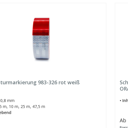
turmarkierung 983-326 rot weiß
Sch
OR
0,8 mm
• Inh
5 m, 10 m, 25 m, 47,5 m
klebend
Reg
Ab
Preis