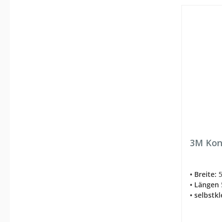
3M Kon
• Breite:
5
• Längen
• selbst