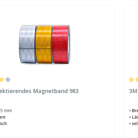
ittliche Bewertung von 4 von 5 Sternen
Durc
lektierendes Magnetband 983
3M
5 mm
• Br
are
• Lä
isch
• se