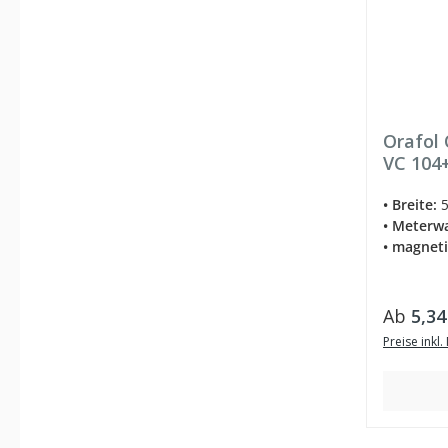
Orafol
VC 104
• Breite:
5
• Meterw
• magnet
Regulär
Ab
5,34
Preise inkl