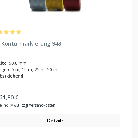
hschnittliche Bewertung von 5 von 5 Sternen
 Konturmarkierung 943
eite:
50,8 mm
ngen:
5 m, 10 m, 25 m, 50 m
lbstklebend
ulärer Preis:
21,90 €
e inkl. MwSt. zzgl Versandkosten
Details