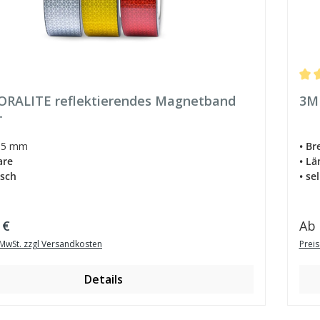
Durc
 ORALITE reflektierendes Magnetband
3M
+
5 mm
• Br
are
• Lä
isch
• se
er Preis:
Reg
 €
Ab
. MwSt. zzgl Versandkosten
Preis
Details