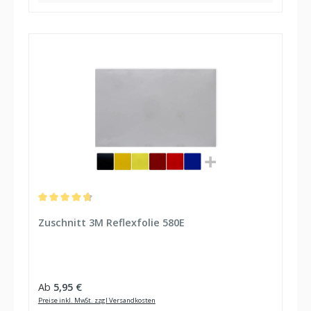
Durchschnittliche Bewertung von 4.75 von 5 Sternen
Zuschnitt 3M Reflexfolie 580E
Regulärer Preis:
Ab
5,95 €
Preise inkl. MwSt. zzgl Versandkosten