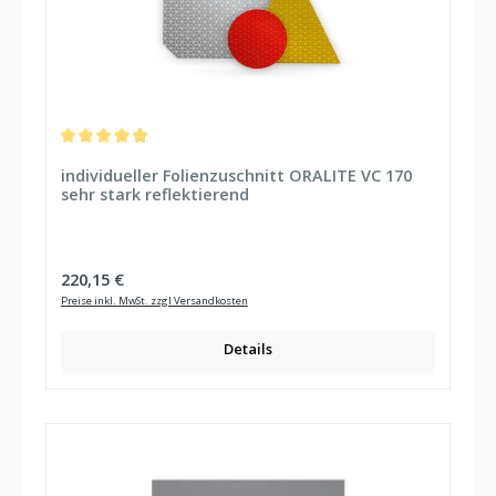
Durchschnittliche Bewertung von 4.91 von 5 Sternen
individueller Folienzuschnitt ORALITE VC 170
sehr stark reflektierend
Regulärer Preis:
220,15 €
Preise inkl. MwSt. zzgl Versandkosten
Details