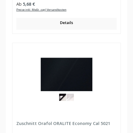
Regulärer Preis:
Ab
5,68 €
Preise inkl. MwSt. zzgl Versandkosten
Details
Zuschnitt Orafol ORALITE Economy Cal 5021