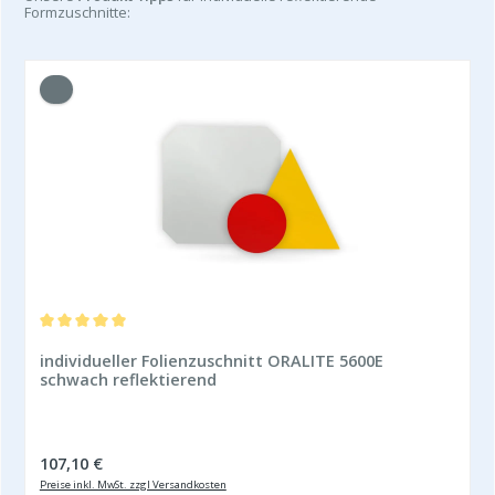
Formzuschnitte:
Durchschnittliche Bewertung von 5 von 5 Sternen
individueller Folienzuschnitt ORALITE 5600E
schwach reflektierend
Regulärer Preis:
107,10 €
Preise inkl. MwSt. zzgl Versandkosten