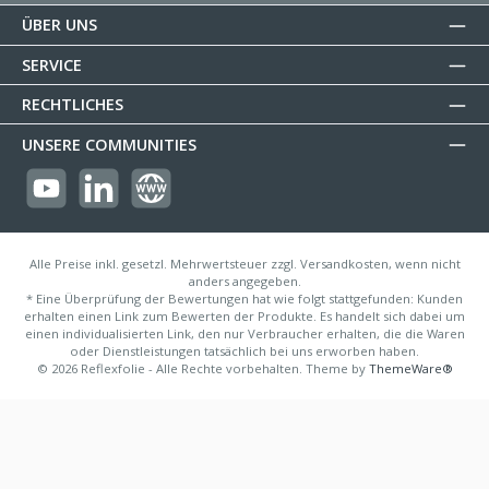
ÜBER UNS
SERVICE
RECHTLICHES
UNSERE COMMUNITIES
https://youtube.com/@reflectogmbh2119?si=Oew0U3xn87ZcBMoM
LinkedIn
Website
Alle Preise inkl. gesetzl. Mehrwertsteuer zzgl. Versandkosten, wenn nicht
anders angegeben.
* Eine Überprüfung der Bewertungen hat wie folgt stattgefunden: Kunden
erhalten einen Link zum Bewerten der Produkte. Es handelt sich dabei um
einen individualisierten Link, den nur Verbraucher erhalten, die die Waren
oder Dienstleistungen tatsächlich bei uns erworben haben.
© 2026 Reflexfolie - Alle Rechte vorbehalten. Theme by
ThemeWare®