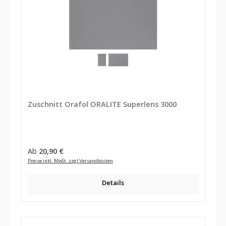
Zuschnitt Orafol ORALITE Superlens 3000
Regulärer Preis:
Ab
20,90 €
Preise inkl. MwSt. zzgl Versandkosten
Details