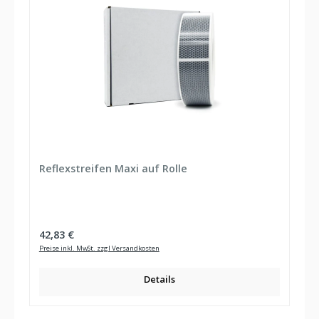
Reflexstreifen Maxi auf Rolle
Regulärer Preis:
42,83 €
Preise inkl. MwSt. zzgl Versandkosten
Details