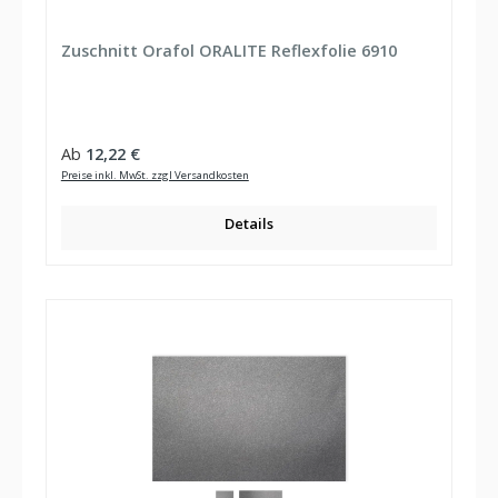
Zuschnitt Orafol ORALITE Reflexfolie 6910
Regulärer Preis:
Ab
12,22 €
Preise inkl. MwSt. zzgl Versandkosten
Details