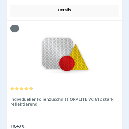
Details
Durchschnittliche Bewertung von 4.86 von 5 Sternen
individueller Folienzuschnitt ORALITE VC 612 stark
reflektierend
Regulärer Preis:
10,48 €