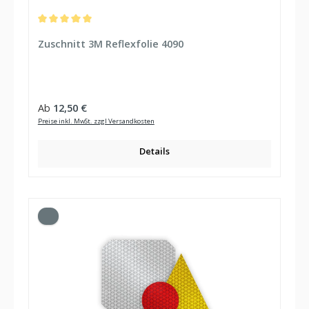
Durchschnittliche Bewertung von 5 von 5 Sternen
Zuschnitt 3M Reflexfolie 4090
Regulärer Preis:
Ab
12,50 €
Preise inkl. MwSt. zzgl Versandkosten
Details