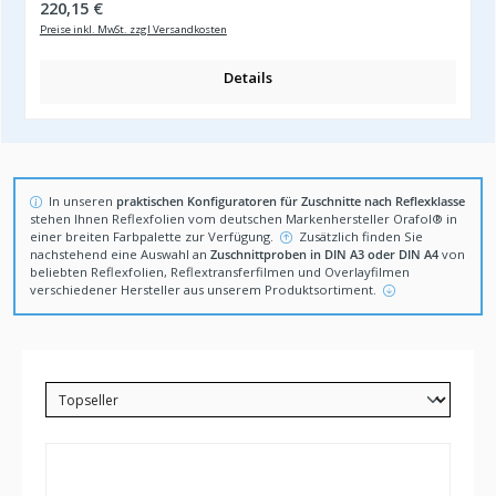
Regulärer Preis:
220,15 €
Preise inkl. MwSt. zzgl Versandkosten
Details
Hinweis zu Zuschnitten
In unseren
praktischen Konfiguratoren für Zuschnitte nach Reflexklasse
stehen Ihnen Reflexfolien vom deutschen Markenhersteller Orafol® in
einer breiten Farbpalette zur Verfügung.
Zusätzlich finden Sie
nachstehend eine Auswahl an
Zuschnittproben in DIN A3 oder DIN A4
von
beliebten Reflexfolien, Reflextransferfilmen und Overlayfilmen
verschiedener Hersteller aus unserem Produktsortiment.