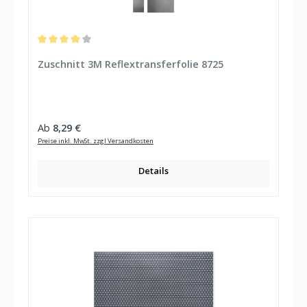
Durchschnittliche Bewertung von 4 von 5 Sternen
Zuschnitt 3M Reflextransferfolie 8725
Regulärer Preis:
Ab
8,29 €
Preise inkl. MwSt. zzgl Versandkosten
Details