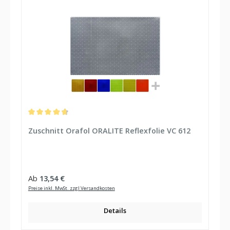
Durchschnittliche Bewertung von 4.8 von 5 Sternen
Zuschnitt Orafol ORALITE Reflexfolie VC 612
Regulärer Preis:
Ab
13,54 €
Preise inkl. MwSt. zzgl Versandkosten
Details