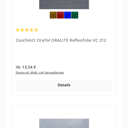
Durchschnittliche Bewertung von 5 von 5 Sternen
Zuschnitt Orafol ORALITE Reflexfolie VC 212
Regulärer Preis:
Ab
13,54 €
Preise inkl. MwSt. zzgl Versandkosten
Details