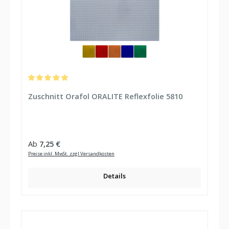
Durchschnittliche Bewertung von 5 von 5 Sternen
Zuschnitt Orafol ORALITE Reflexfolie 5810
Regulärer Preis:
Ab
7,25 €
Preise inkl. MwSt. zzgl Versandkosten
Details