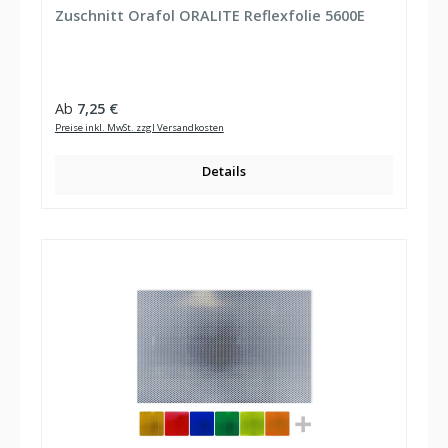
Zuschnitt Orafol ORALITE Reflexfolie 5600E
Regulärer Preis:
Ab
7,25 €
Preise inkl. MwSt. zzgl Versandkosten
Details