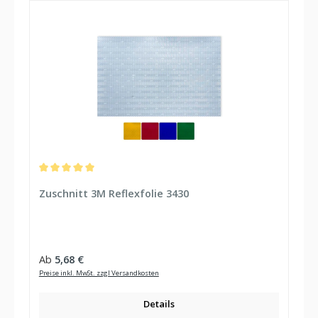
Durchschnittliche Bewertung von 5 von 5 Sternen
Zuschnitt 3M Reflexfolie 3430
Regulärer Preis:
Ab
5,68 €
Preise inkl. MwSt. zzgl Versandkosten
Details