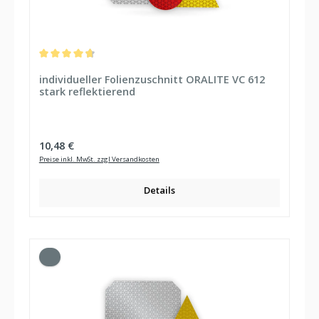
Durchschnittliche Bewertung von 4.86 von 5 Sternen
individueller Folienzuschnitt ORALITE VC 612
stark reflektierend
Regulärer Preis:
10,48 €
Preise inkl. MwSt. zzgl Versandkosten
Details