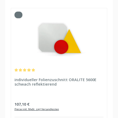
Durchschnittliche Bewertung von 5 von 5 Sternen
individueller Folienzuschnitt ORALITE 5600E
schwach reflektierend
Regulärer Preis:
107,10 €
Preise inkl. MwSt. zzgl Versandkosten