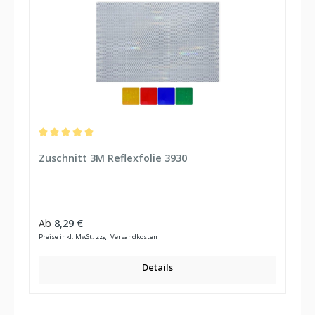
Durchschnittliche Bewertung von 5 von 5 Sternen
Zuschnitt 3M Reflexfolie 3930
Regulärer Preis:
Ab
8,29 €
Preise inkl. MwSt. zzgl Versandkosten
Details