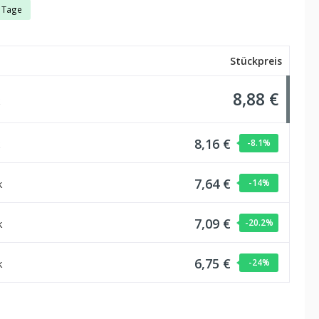
3 Tage
Stückpreis
8,88 €
8,16 €
-8.1
%
7,64 €
k
-14
%
7,09 €
k
-20.2
%
6,75 €
k
-24
%
hlen