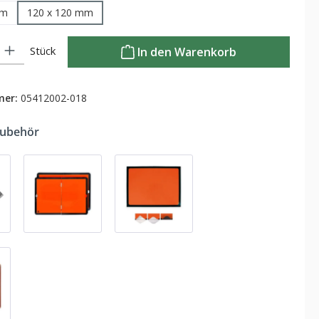
mm
120 x 120 mm
Gib den gewünschten Wert ein oder benutze die Schaltflächen um die Anzahl zu
Stück
In den Warenkorb
mer:
05412002-018
Zubehör