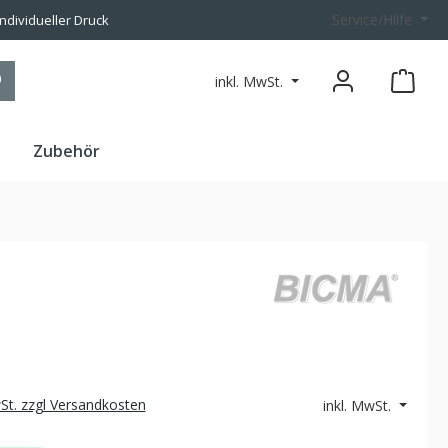
Service/Hilfe
individueller Druck
inkl. MwSt.
n
Zubehör
wSt. zzgl Versandkosten
inkl. MwSt.