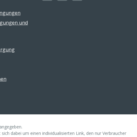
ingungen
ngungen und
orgung
men
s angegeben.
ich dabei um einen individualisierten Link, den nur Verbraucher