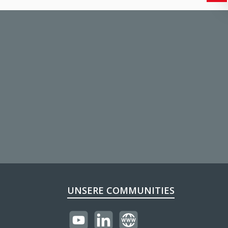
UNSERE COMMUNITIES
https://youtube.com/@reflectogmbh21
LinkedIn
Website