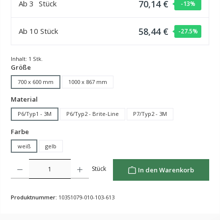
70,14 €
Ab
3
Stück
-13
%
58,44 €
Ab
10
Stück
-27.5
%
Inhalt:
1 Stk.
auswählen
Größe
700 x 600 mm
1000 x 867 mm
auswählen
Material
P6/Typ1 - 3M
P6/Typ2 - Brite-Line
P7/Typ2 - 3M
auswählen
Farbe
weiß
gelb
Produkt Anzahl: Gib den gewünschten Wert ein oder benutze die Schaltflächen um die Anzahl z
Stück
In den Warenkorb
Produktnummer:
10351079-010-103-613