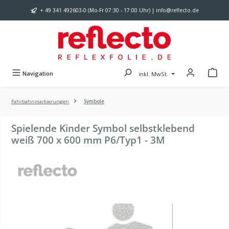
Zum Hauptinhalt springen
+ 49 341 492603-0 (Mo-Fr 07:30 - 17:00 Uhr) | info@reflecto.de
Navigation
inkl. MwSt.
Fahrbahnmarkierungen
Symbole
Spielende Kinder Symbol selbstklebend
weiß 700 x 600 mm P6/Typ1 - 3M
Bildergalerie überspringen