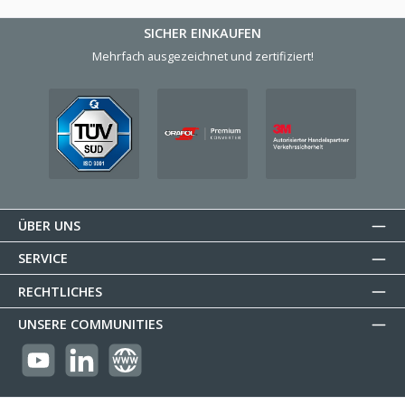
SICHER EINKAUFEN
Mehrfach ausgezeichnet und zertifiziert!
ÜBER UNS
SERVICE
RECHTLICHES
UNSERE COMMUNITIES
https://youtube.com/@reflectogmbh2119?si=Oew0U3xn87ZcBMoM
LinkedIn
Website