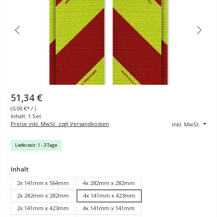
51,34 €
(
0,00 €
* / )
Inhalt:
1 Set
Preise inkl. MwSt. zzgl Versandkosten
inkl. MwSt.
Lieferzeit: 1 - 3 Tage
auswählen
Inhalt
2x 141mm x 564mm
4x 282mm x 282mm
2x 282mm x 282mm
4x 141mm x 423mm
2x 141mm x 423mm
4x 141mm x 141mm