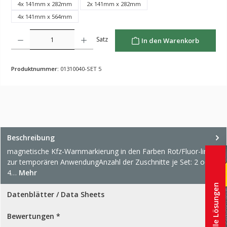
4x 141mm x 282mm
2x 141mm x 282mm
4x 141mm x 564mm
Produkt Anzahl: Gib den gewünschten Wert ein oder benutze die Schaltflächen um die Anzahl z
Satz
In den Warenkorb
Produktnummer:
01310040-SET 5
Beschreibung
magnetische Kfz-Warnmarkierung in den Farben Rot/Fluor-lime,
zur temporären AnwendungAnzahl der Zuschnitte je Set: 2 oder
4…
Mehr
Individuelle Lösungen
Datenblätter / Data Sheets
Bewertungen *