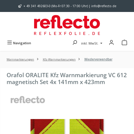
Zum Hauptinhalt springen
+ 49 341 492603-0 (Mo-Fr 07:30 - 17:00 Uhr) | info@reflecto.de
Navigation
inkl. MwSt.
Warnmarkierungen
Kfz-Warnmarkierungen
Wiederverwendbar
Orafol ORALITE Kfz Warnmarkierung VC 612
magnetisch Set 4x 141mm x 423mm
Bildergalerie überspringen