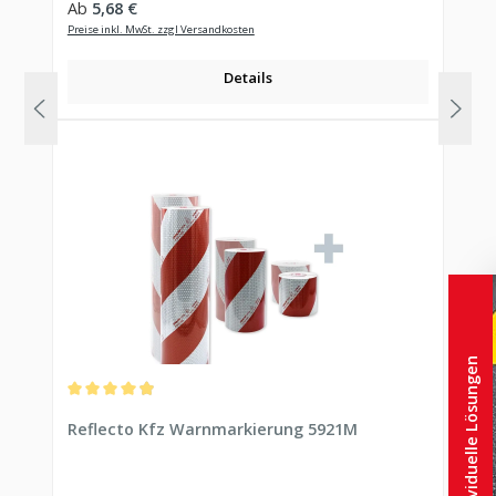
Regulärer Preis:
Ab
5,68 €
Preise inkl. MwSt. zzgl Versandkosten
Details
Individuelle Lösungen
Durchschnittliche Bewertung von 4.97 von 5 Sternen
Reflecto Kfz Warnmarkierung 5921M