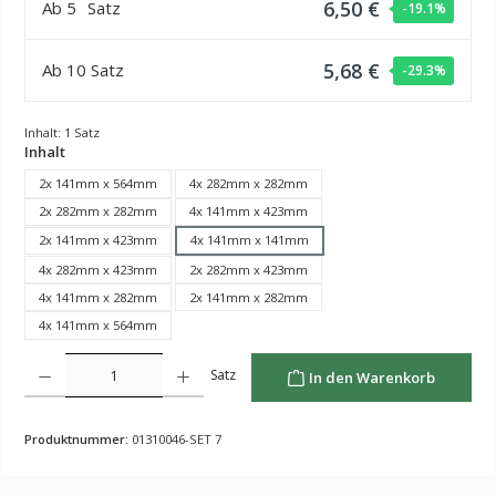
6,50 €
Ab
5
Satz
-19.1
%
5,68 €
Ab
10
Satz
-29.3
%
Inhalt:
1 Satz
auswählen
Inhalt
2x 141mm x 564mm
4x 282mm x 282mm
2x 282mm x 282mm
4x 141mm x 423mm
2x 141mm x 423mm
4x 141mm x 141mm
4x 282mm x 423mm
2x 282mm x 423mm
4x 141mm x 282mm
2x 141mm x 282mm
4x 141mm x 564mm
Produkt Anzahl: Gib den gewünschten Wert ein oder benutze die Schaltflächen um die Anzahl z
Satz
In den Warenkorb
Produktnummer:
01310046-SET 7