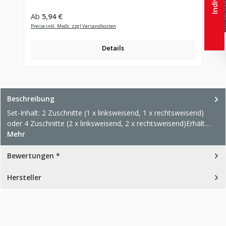
Regulärer Preis:
Ab
5,94 €
Preise inkl. MwSt. zzgl Versandkosten
Details
Beschreibung
Set-Inhalt: 2 Zuschnitte (1 x linksweisend, 1 x rechtsweisend)
oder 4 Zuschnitte (2 x linksweisend, 2 x rechtsweisend)Erhält…
Mehr
Bewertungen *
Hersteller