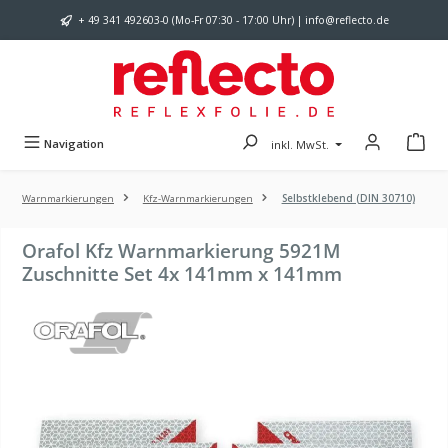
Zum Hauptinhalt springen
+ 49 341 492603-0 (Mo-Fr 07:30 - 17:00 Uhr) | info@reflecto.de
Navigation
inkl. MwSt.
Warnmarkierungen
Kfz-Warnmarkierungen
Selbstklebend (DIN 30710)
Orafol Kfz Warnmarkierung 5921M
Zuschnitte Set 4x 141mm x 141mm
Bildergalerie überspringen