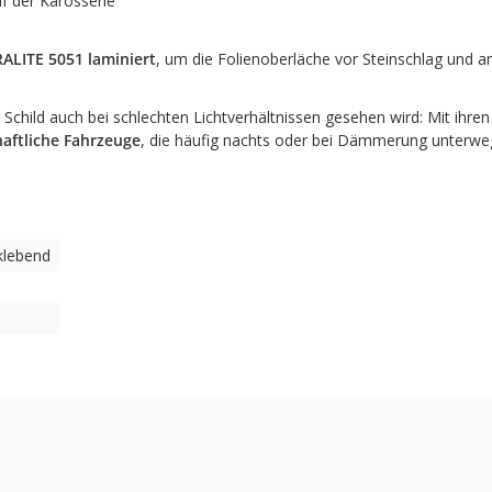
f der Karosserie
RALITE 5051
laminiert
, um die Folienoberläche vor Steinschlag und a
Schild auch bei schlechten Lichtverhältnissen gesehen wird: Mit ihren 
haftliche Fahrzeuge
, die häufig nachts oder bei Dämmerung unterwegs
klebend