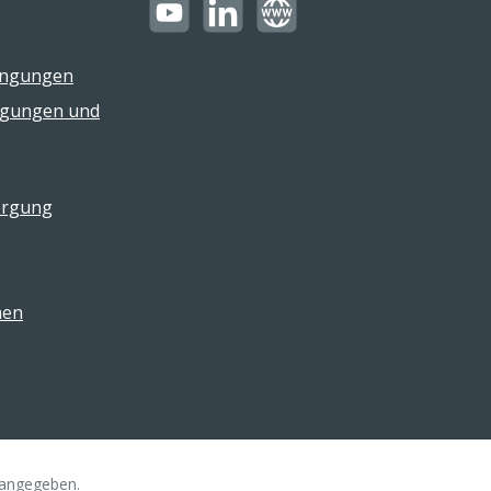
https://youtube.com/@reflectogmbh21
LinkedIn
Website
ingungen
ngungen und
orgung
men
s angegeben.