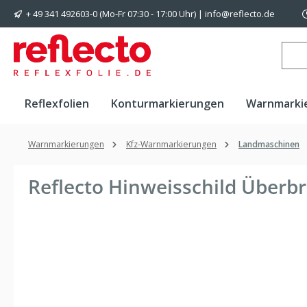
+ 49 341 492603-0 (Mo-Fr 07:30 - 17:00 Uhr) | info@reflecto.de
 Hauptinhalt springen
Zur Suche springen
Zur Hauptnavigation springen
Reflexfolien
Konturmarkierungen
Warnmarki
Warnmarkierungen
Kfz-Warnmarkierungen
Landmaschinen
Reflecto Hinweisschild Überbr
Bildergalerie überspringen