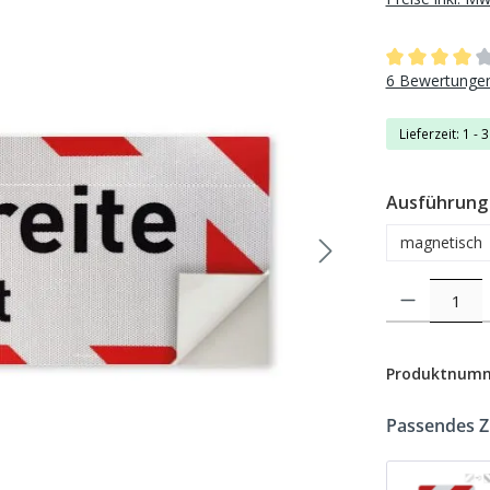
Durchschnittli
6 Bewertunge
Lieferzeit: 1 - 
Ausführung
magnetisch
Produkt Anzahl: 
Produktnum
Passendes 