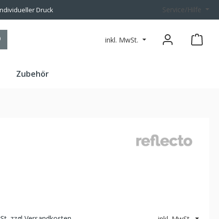
Service/Hilfe
individueller Druck
inkl. MwSt.
n
Zubehör
wSt. zzgl Versandkosten
inkl. MwSt.