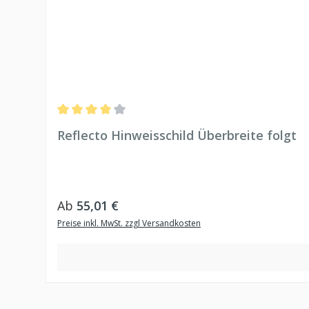
Durchschnittliche Bewertung von 4 von 5 Sternen
Reflecto Hinweisschild Überbreite folgt
Regulärer Preis:
Ab
55,01 €
Preise inkl. MwSt. zzgl Versandkosten