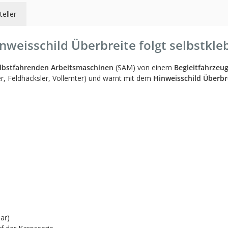
teller
weisschild Überbreite folgt selbstkle
lbstfahrenden Arbeitsmaschinen
(SAM) von einem
Begleitfahrzeu
r, Feldhäcksler, Vollernter) und warnt mit dem
Hinweisschild Überbr
ar)