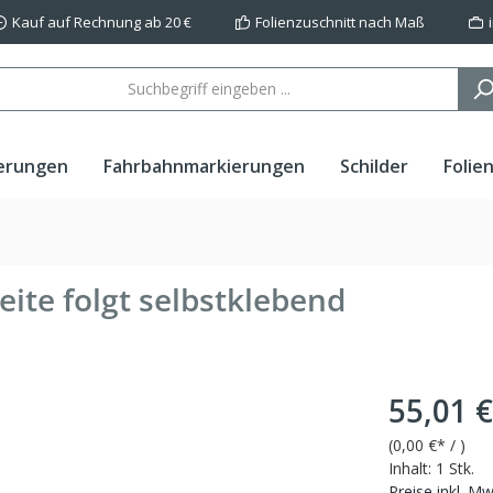
Kauf auf Rechnung ab 20 €
Folienzuschnitt nach Maß
erungen
Fahrbahnmarkierungen
Schilder
Folie
eite folgt selbstklebend
55,01 €
(
0,00 €
* / )
Inhalt:
1 Stk.
Preise inkl. M