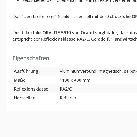
selbstklebender Folienzuschnitt zum direkten Verkleben au
Das "Überbreite folgt"-Schild ist speziell mit der
Schutzfolie O
Die Reflexfolie
ORALITE 5910
von
Orafol
sorgt dafür, dass das 
entspricht der
Reflexionsklasse RA2/C
. Gerade für
landwirtsc
Eigenschaften
Ausführung:
Aluminiumverbund, magnetisch, selbst
Maße:
1100 x 400 mm
Reflexionsklasse:
RA2/C
Hersteller:
Reflecto