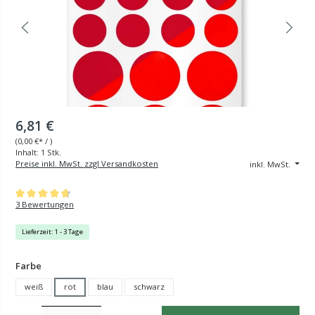
6,81 €
(
0,00 €
* / )
Inhalt:
1 Stk.
Preise inkl. MwSt. zzgl Versandkosten
inkl. MwSt.
Durchschnittliche Bewertung von 4.67 von 5 Sternen
3 Bewertungen
Lieferzeit: 1 - 3 Tage
auswählen
Farbe
weiß
rot
blau
schwarz
Produkt Anzahl: Gib den gewünschten Wert ein oder benutze die Schaltflächen um die Anzahl z