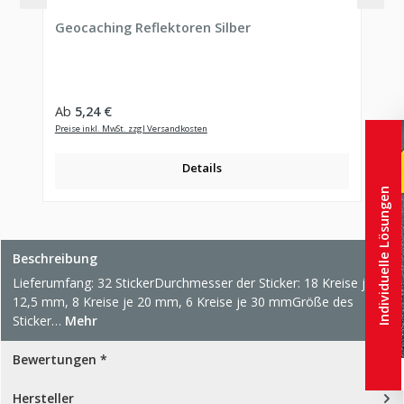
Durchschnittliche Bewertung von 5 von 5 Sternen
Geocaching Reflektoren Silber
Regulärer Preis:
Ab
5,24 €
Preise inkl. MwSt. zzgl Versandkosten
Details
Individuelle Lösungen
Beschreibung
Lieferumfang: 32 StickerDurchmesser der Sticker: 18 Kreise je
12,5 mm, 8 Kreise je 20 mm, 6 Kreise je 30 mmGröße des
Sticker…
Mehr
Bewertungen *
Hersteller