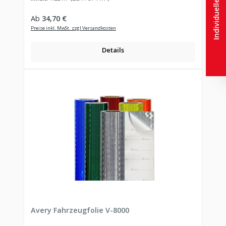
Individuelle Lösungen
Regulärer Preis:
Ab
34,70 €
Preise inkl. MwSt. zzgl Versandkosten
Details
Avery Fahrzeugfolie V-8000