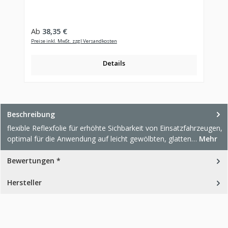
Regulärer Preis:
Ab
38,35 €
Preise inkl. MwSt. zzgl Versandkosten
Details
Beschreibung
flexible Reflexfolie für erhöhte Sichbarkeit von Einsatzfahrzeugen,
optimal für die Anwendung auf leicht gewölbten, glatten…
Mehr
Bewertungen *
Hersteller