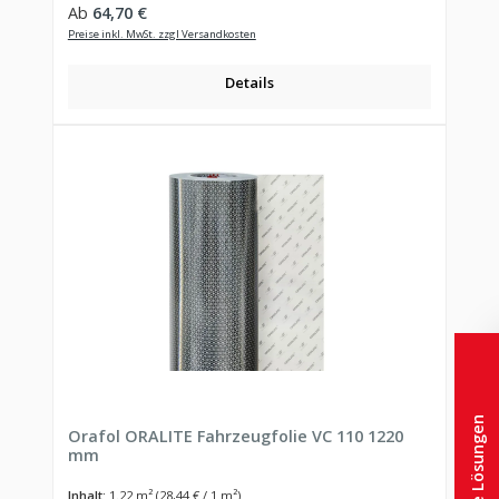
Regulärer Preis:
Ab
64,70 €
Preise inkl. MwSt. zzgl Versandkosten
Details
Orafol ORALITE Fahrzeugfolie VC 110 1220
mm
Inhalt:
1.22 m²
(28,44 € / 1 m²)