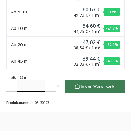
60,67 €
Ab
5
m
-13
%
49,73 € / 1 m²
54,60 €
Ab
10
m
-21.7
%
44,75 € / 1 m²
47,02 €
Ab
20
m
-32.6
%
38,54 € / 1 m²
39,44 €
Ab
45
m
-43.5
%
32,33 € / 1 m²
Inhalt:
1.22 m²
Produkt Anzahl: Gib den gewünschten Wert ein oder benutze die Schaltflächen um die Anzahl z
m
In den Warenkorb
Produktnummer:
03130003