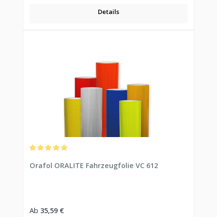
Details
Durchschnittliche Bewertung von 5 von 5 Sternen
Orafol ORALITE Fahrzeugfolie VC 612
Regulärer Preis:
Ab
35,59 €