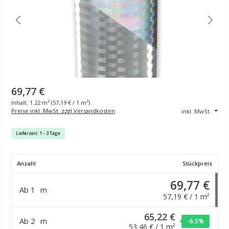
69,77 €
Inhalt:
1.22 m²
(
57,19 €
/ 1 m²)
Preise inkl. MwSt. zzgl Versandkosten
inkl. MwSt.
Lieferzeit: 1 - 3 Tage
Anzahl
Stückpreis
69,77 €
Ab
1
m
57,19 € / 1 m²
65,22 €
Ab
2
m
-6.5
%
53,46 € / 1 m²