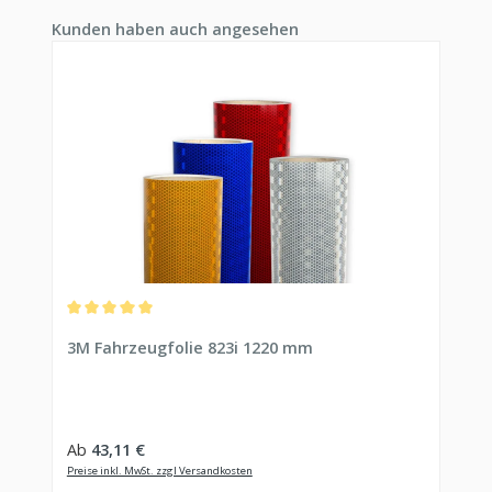
Produktgalerie überspringen
Kunden haben auch angesehen
Durchschnittliche Bewertung von 5 von 5 Sternen
3M Fahrzeugfolie 823i 1220 mm
Regulärer Preis:
Ab
43,11 €
Preise inkl. MwSt. zzgl Versandkosten