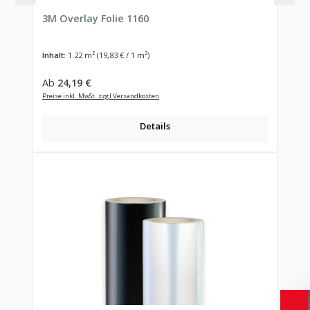
3M Overlay Folie 1160
Inhalt:
1.22 m²
(19,83 € / 1 m²)
Regulärer Preis:
Ab
24,19 €
Preise inkl. MwSt. zzgl Versandkosten
Details