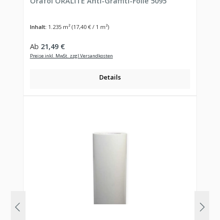
Orafol ORALITE Anti-Graffiti-Folie 5095
Inhalt:
1.235 m²
(17,40 € / 1 m²)
Regulärer Preis:
Ab
21,49 €
Preise inkl. MwSt. zzgl Versandkosten
Details