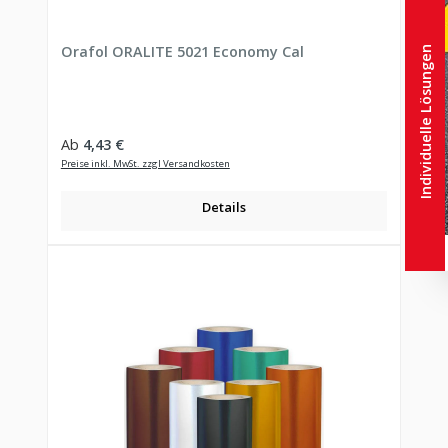
Orafol ORALITE 5021 Economy Cal
Individuelle Lösungen
Regulärer Preis:
Ab
4,43 €
Preise inkl. MwSt. zzgl Versandkosten
Details