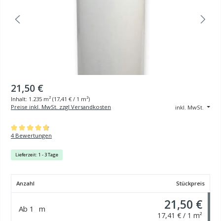
21,50 €
Inhalt:
1.235 m²
(
17,41 €
/ 1 m²)
Preise inkl. MwSt. zzgl Versandkosten
inkl. MwSt.
Durchschnittliche Bewertung von 4.75 von 5 Sternen
4 Bewertungen
Lieferzeit: 1 - 3 Tage
Anzahl
Stückpreis
21,50 €
Ab
1
m
17,41 € / 1 m²