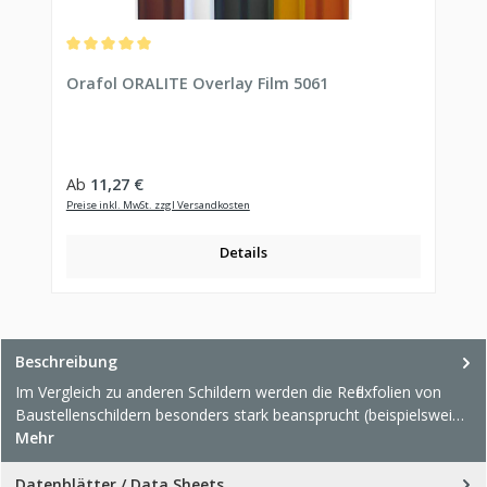
Durchschnittliche Bewertung von 5 von 5 Sternen
Orafol ORALITE Overlay Film 5061
Regulärer Preis:
Ab
11,27 €
Preise inkl. MwSt. zzgl Versandkosten
Details
Beschreibung
Im Vergleich zu anderen Schildern werden die Reflexfolien von
Baustellenschildern besonders stark beansprucht (beispielswei…
Mehr
Datenblätter / Data Sheets