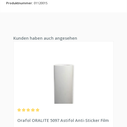
Produktnummer:
01120015
Produktgalerie überspringen
Kunden haben auch angesehen
Durchschnittliche Bewertung von 5 von 5 Sternen
Orafol ORALITE 5097 Astifol Anti-Sticker Film