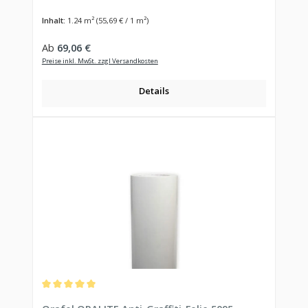
Inhalt:
1.24 m²
(55,69 € / 1 m²)
Regulärer Preis:
Ab
69,06 €
Preise inkl. MwSt. zzgl Versandkosten
Details
Durchschnittliche Bewertung von 5 von 5 Sternen