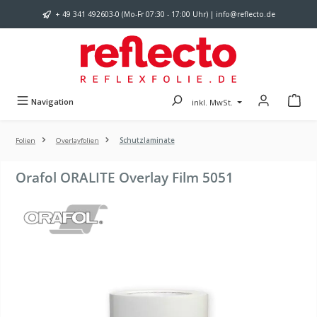
Zum Hauptinhalt springen
+ 49 341 492603-0 (Mo-Fr 07:30 - 17:00 Uhr) | info@reflecto.de
Navigation
inkl. MwSt.
Folien
Overlayfolien
Schutzlaminate
Orafol ORALITE Overlay Film 5051
Bildergalerie überspringen