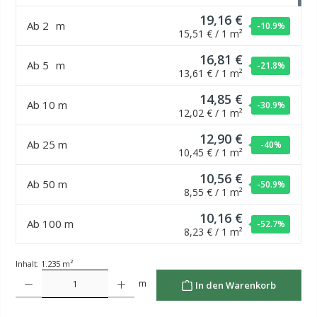
19,16 €
Ab
2
m
-10.9
%
15,51 € / 1 m²
16,81 €
Ab
5
m
-21.8
%
13,61 € / 1 m²
14,85 €
Ab
10
m
-30.9
%
12,02 € / 1 m²
12,90 €
Ab
25
m
-40
%
10,45 € / 1 m²
10,56 €
Ab
50
m
-50.9
%
8,55 € / 1 m²
10,16 €
Ab
100
m
-52.7
%
8,23 € / 1 m²
Inhalt:
1.235 m²
Produkt Anzahl: Gib den gewünschten Wert ein oder benutze die Schaltflächen um die Anzahl z
m
In den Warenkorb