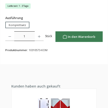
Lieferzeit: 1 - 3 Tage
auswählen
Ausführung
Komplettsatz
Produkt Anzahl: Gib den gewünschten Wert ein oder benutze die Schaltflächen um die Anzahl z
Stück
In den Warenkorb
Produktnummer:
10310573-KOM
Produktgalerie überspringen
Kunden haben auch gekauft