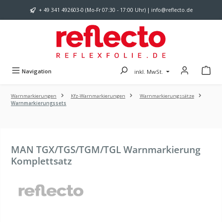
Zum Hauptinhalt springen
+ 49 341 492603-0 (Mo-Fr 07:30 - 17:00 Uhr) | info@reflecto.de
Navigation
inkl. MwSt.
Warnmarkierungen
Kfz-Warnmarkierungen
Warnmarkierungssätze
Warnmarkierungssets
MAN TGX/TGS/TGM/TGL Warnmarkierung
Komplettsatz
Bildergalerie überspringen