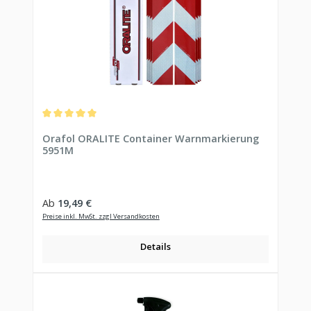
Durchschnittliche Bewertung von 5 von 5 Sternen
Orafol ORALITE Container Warnmarkierung
5951M
Regulärer Preis:
Ab
19,49 €
Preise inkl. MwSt. zzgl Versandkosten
Details