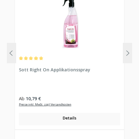
Durchschnittliche Bewertung von 5 von 5 Sternen
Sott Right On Applikationsspray
Regulärer Preis:
Ab
10,79 €
Preise inkl. MwSt. zzgl Versandkosten
Details