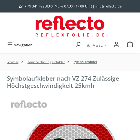
Zum Hauptinhalt springen
+ 49 341 492603-0 (Mo-Fr 07:30 - 17:00 Uhr) | info@reflecto.de
Navigation
inkl. MwSt.
Schilder
Kennzeichnungsschilder
Symbolschilder
Symbolaufkleber nach VZ 274 Zulässige
Höchstgeschwindigkeit 25kmh
Bildergalerie überspringen