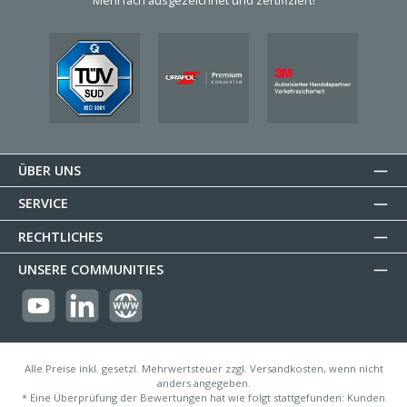
Mehrfach ausgezeichnet und zertifiziert!
ÜBER UNS
SERVICE
RECHTLICHES
UNSERE COMMUNITIES
https://youtube.com/@reflectogmbh2119?si=Oew0U3xn87ZcBMoM
LinkedIn
Website
Alle Preise inkl. gesetzl. Mehrwertsteuer zzgl. Versandkosten, wenn nicht
anders angegeben.
* Eine Überprüfung der Bewertungen hat wie folgt stattgefunden: Kunden