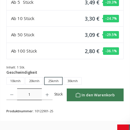
3,49 €
Ab
5
Stück
-20.3
%
3,30 €
Ab
10
Stück
-24.7
%
3,09 €
Ab
50
Stück
-29.5
%
2,80 €
Ab
100
Stück
-36.1
%
Inhalt:
1 Stk.
auswählen
Geschwindigkeit
10kmh
20kmh
25kmh
30kmh
Produkt Anzahl: Gib den gewünschten Wert ein oder benutze die Schaltflächen um die Anzahl z
Stück
In den Warenkorb
Produktnummer:
10122901-25