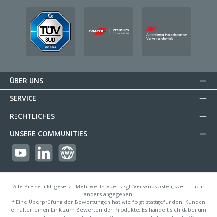
ÜBER UNS
SERVICE
RECHTLICHES
UNSERE COMMUNITIES
https://youtube.com/@reflectogmbh2119?si=Oew0U3xn87ZcBMoM
LinkedIn
Website
Alle Preise inkl. gesetzl. Mehrwertsteuer zzgl. Versandkosten, wenn nicht
anders angegeben.
* Eine Überprüfung der Bewertungen hat wie folgt stattgefunden: Kunden
erhalten einen Link zum Bewerten der Produkte. Es handelt sich dabei um