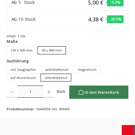
5,00 €
Ab
5
Stück
-9.3
%
4,38 €
Ab
10
Stück
-20.5
%
Inhalt:
1 Stk.
auswählen
Maße
150 x 500 mm
90 x 400 mm
auswählen
Ausführung
mit Saugnäpfen
selbsthaftend+
magnetisch
auf Aluverbund
selbstklebend
Produkt Anzahl: Gib den gewünschten Wert ein oder benutze die Schaltflächen um die Anzahl z
Stück
In den Warenkorb
Produktnummer:
10440059-SKL-90X400