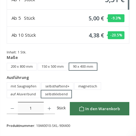
5,00 €
Ab
5
Stück
-9.3
%
4,38 €
Ab
10
Stück
-20.5
%
Inhalt:
1 Stk.
auswählen
Maße
200 x 800 mm
150 x 500 mm
90 x 400 mm
auswählen
Ausführung
mit Saugnäpfen
selbsthaftend+
magnetisch
auf Aluverbund
selbstklebend
Produkt Anzahl: Gib den gewünschten Wert ein oder benutze die Schaltflächen um die Anzahl z
Stück
In den Warenkorb
Produktnummer:
10440010-SKL-90X400