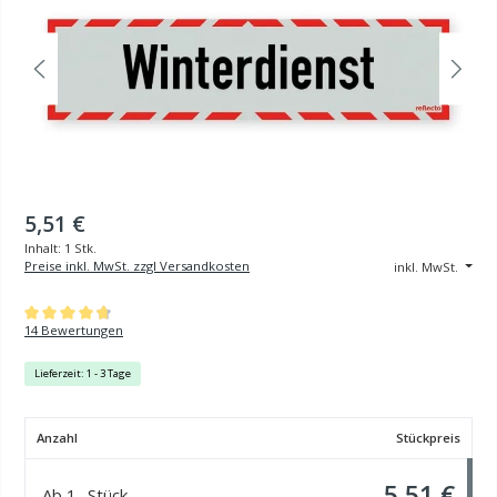
5,51 €
Inhalt:
1 Stk.
Preise inkl. MwSt. zzgl Versandkosten
inkl. MwSt.
Durchschnittliche Bewertung von 4.79 von 5 Sternen
14 Bewertungen
Lieferzeit: 1 - 3 Tage
Anzahl
Stückpreis
5,51 €
Ab
1
Stück