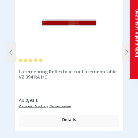
Individuelle Lö
Durchschnittliche Bewertung von 5 von 5 Sternen
Laternenring Reflexfolie für Laternenpfähle
VZ 394 RA1/C
Regulärer Preis:
Ab
2,93 €
Preise inkl. MwSt. zzgl Versandkosten
Details