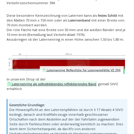
Verkehrszeichennummer 394.
Diese besondere Kennzeichnung von Laternen kann als
festes Schild
mit
den Maßen 70 mm x 150 mm oder als
Laternenband
mit einer Breite von
70 mm montiert werden.
Die rote Fläche hat eine Breite von 50 mm und die weißen Ränder sind je
10 mm breit (Bemaßung laut Verkehrsblatt 1976).
Anzubringen ist der Laternenring in einer Höhe zwischen 1,50 bis 1,80 m.
Laternenring Reflexfolie für Laternenpfähle VZ 394
In unserem Shop ist der
Laternenring als selbstklebendes reflektierendes Band
gemäß StVO
erhältlich.
Gesetzliche Grundlage:
Die Hinweispflicht an den Laternenpfählen ist durch § 17 Absatz 4 StVO
bedingt, danach sind Kraftfahrzeuge innerhalb geschlossener
Ortschaften nach dem Abstellen auf der der Fahrbahn zugewandten
Seite durch Parkleuchten oder anderweitig kenntlich zu machen. Dies
dient dem Sicherheitsaspekt, da das Kfz von anderen
Verkehrsteilnehmenden rechtzeitig als Hindernis wahrgenommen