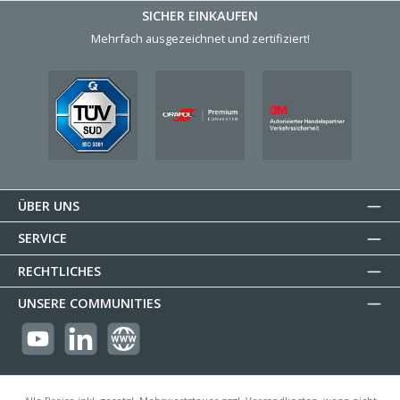
SICHER EINKAUFEN
Mehrfach ausgezeichnet und zertifiziert!
ÜBER UNS
SERVICE
RECHTLICHES
UNSERE COMMUNITIES
https://youtube.com/@reflectogmbh2119?si=Oew0U3xn87ZcBMoM
LinkedIn
Website