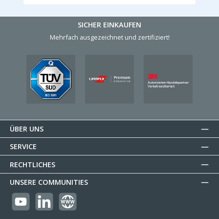
SICHER EINKAUFEN
Mehrfach ausgezeichnet und zertifiziert!
ÜBER UNS
SERVICE
RECHTLICHES
UNSERE COMMUNITIES
https://youtube.com/@reflectogmbh2119?si=Oew0U3xn87ZcBMoM
LinkedIn
Website