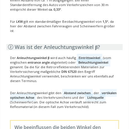
einem Abstand von ca. 1 m ausgegangen. Bei einer
Standardentfernung des Autos vom Verkehrszeichen von 30 m
entspricht dieser Winkel
ca. 0,33°
.
Für
LKW
gilt ein standardmäßiger Beobachtungswinkel von
1,5°
, da
hier der Abstand zwischen Fahreraugen und Scheinwerfern größer
ist.
Was ist der Anleuchtungswinkel β?
Der
Anleuchtungswinkel β
wird auch häufig
Eintrittswinkel
(vom
englischen
entrance angle
abgeleitet) oder
Beleuchtungswinkel
genannt. Da die für die Retroreflektierenden Materialien zur
Verkehrssicherung maßgebliche
DIN 67520
den Begriff
Anleuchtungswinkel verwendet, beschränken wir uns ebenfalls auf
diesen Terminus.
Der Anleuchtungswinkel gibt den
Abstand zwischen
der
vertikalen
optischen Achse
des Verkehrszeichens und der
Lichtquelle
(Scheinwerfer) an. Die optische Achse verläuft senkrecht zum
Reflexmaterial (in diesem Fall zum Verkehrsschild).
Wie beeinflussen die beiden Winkel den