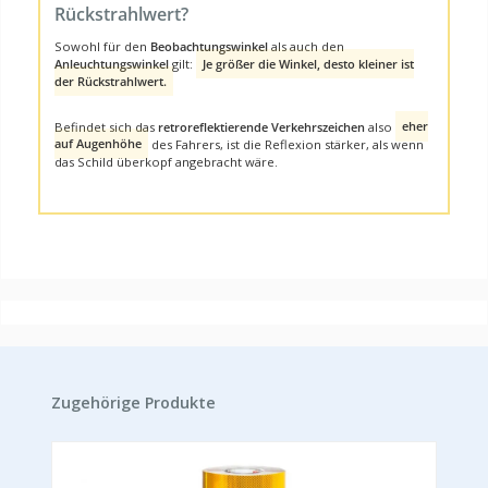
Rückstrahlwert?
Sowohl für den
Beobachtungswinkel
als auch den
Anleuchtungswinkel
gilt:
Je größer die Winkel, desto kleiner ist
der Rückstrahlwert.
Befindet sich das
retroreflektierende Verkehrszeichen
also
eher
auf Augenhöhe
des Fahrers, ist die Reflexion stärker, als wenn
das Schild überkopf angebracht wäre.
Produktgalerie überspringen
Zugehörige Produkte