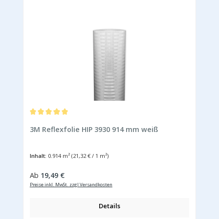
Durchschnittliche Bewertung von 5 von 5 Sternen
3M Reflexfolie HIP 3930 914 mm weiß
Inhalt:
0.914 m²
(21,32 € / 1 m²)
Regulärer Preis:
Ab
19,49 €
Preise inkl. MwSt. zzgl Versandkosten
Details