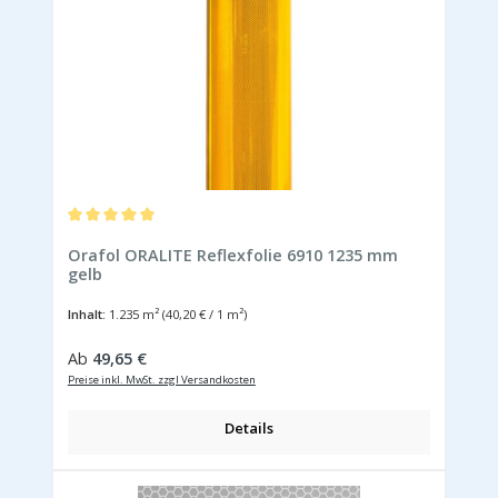
Durchschnittliche Bewertung von 5 von 5 Sternen
Orafol ORALITE Reflexfolie 6910 1235 mm
gelb
Inhalt:
1.235 m²
(40,20 € / 1 m²)
Regulärer Preis:
Ab
49,65 €
Preise inkl. MwSt. zzgl Versandkosten
Details