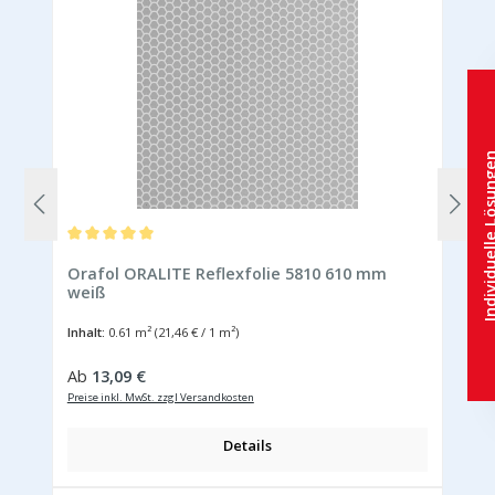
Individuelle Lös
Durchschnittliche Bewertung von 5 von 5 Sternen
Orafol ORALITE Reflexfolie 5810 610 mm
weiß
Inhalt:
0.61 m²
(21,46 € / 1 m²)
Regulärer Preis:
Ab
13,09 €
Preise inkl. MwSt. zzgl Versandkosten
Details