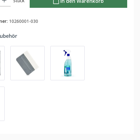
Stück
In den Warenkorb
mer:
10260001-030
Zubehör