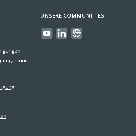
UNSERE COMMUNITIES
https://youtube.com/@reflectogmbh21
LinkedIn
Website
ingungen
ngungen und
orgung
men