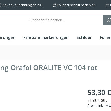
Kauf auf Rechnung ab 20 €
Folienzuschnitt nach Maß
erungen
Fahrbahnmarkierungen
Schilder
Folie
ung Orafol ORALITE VC 104 rot
53,30 €
Inhalt:
1 Stk.
Preise inkl. M