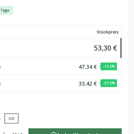
5 Tage
Stückpreis
53,30 €
47,34 €
k
-11.2
%
33,42 €
k
-37.3
%
hlen
b
rot
Gib den gewünschten Wert ein oder benutze die Schaltflächen um die Anzahl zu