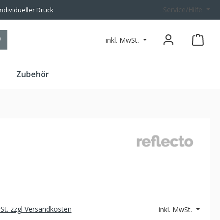
Service/Hilfe
individueller Druck
inkl. MwSt.
n
Zubehör
wSt. zzgl Versandkosten
inkl. MwSt.