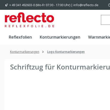
+ 49 341 492603-0 (Mo-Fr 07:30 - 17:00 Uhr) | info@reflecto.de
 Hauptinhalt springen
Zur Suche springen
Zur Hauptnavigation springen
Reflexfolien
Konturmarkierungen
Warnmarki
Konturmarkierungen
Logo Konturmarkierungen
Schriftzug für Konturmarkier
Bildergalerie überspringen