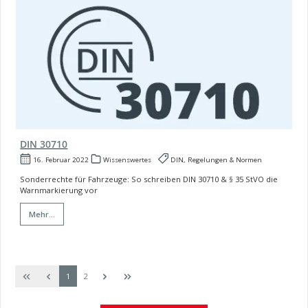
DIN 30710
16. Februar 2022
Wissenswertes
DIN, Regelungen & Normen
Sonderrechte für Fahrzeuge: So schreiben DIN 30710 & § 35 StVO die
Warnmarkierung vor
Mehr...
Seite
Seite
1
2